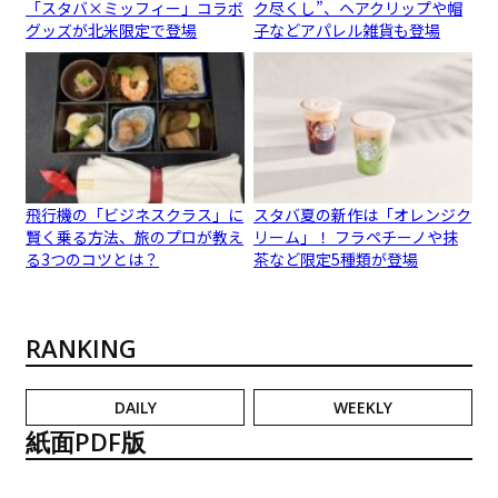
「スタバ×ミッフィー」コラボ
ク尽くし”、ヘアクリップや帽
グッズが北米限定で登場
子などアパレル雑貨も登場
飛行機の「ビジネスクラス」に
スタバ夏の新作は「オレンジク
賢く乗る方法、旅のプロが教え
リーム」！ フラペチーノや抹
る3つのコツとは？
茶など限定5種類が登場
RANKING
DAILY
WEEKLY
紙面PDF版