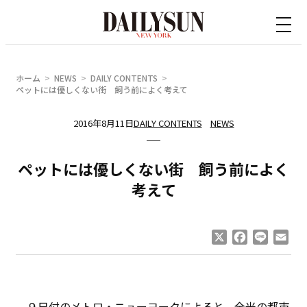
内
容
を
ス
ホーム
NEWS
DAILY CONTENTS
キ
ペットには優しくない街 飼う前によく考えて
ッ
2016年8月11日
DAILY CONTENTS
NEWS
プ
ペットには優しくない街 飼う前によく
考えて
X
Facebook
Line
Ema
９日付のメトロ・ニューヨークによると、全米の都市