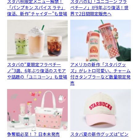
スタバ秋限定メニュー解禁！
スタバの幻「ユニコーン フラ
「パンプキン スパイス ラテ」
ペチーノ」が9年ぶり復活！世
復活、新作“チャイダー”も登場
界で2日間限定販売へ
スタバの“夏限定フラペチー
アメリカの新作「スタバグッ
ノ”3選、6年ぶり復活のスモア
ズ」がレトロ可愛い、チャーム
や話題の「ユニコーン」も登場
付きタンブラーなど数量限定発
売
争奪戦必至！？ 日本未発売
スタバ夏の新作グッズは“ピン