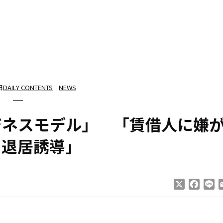
日
DAILY CONTENTS
NEWS
ジネスモデル」 「賃借人に嫌
、退居誘導」
X
Faceb
Li