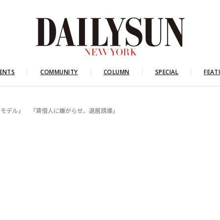
ENTS
COMMUNITY
COLUMN
SPECIAL
FEAT
スモデル」 「賃借人に嫌がらせ、退居誘導」