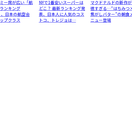
ミー席が広い「航
NYで1番安いスーパーは
マクドナルドの新作が
ランキング
どこ？ 最新ランキング発
徳すぎる…“はちみつ
6」、日本の航空会
表、日本人に人気のコス
焦がしバター”の朝食
ップクラス
トコ、トレジョは…
ニュー登場