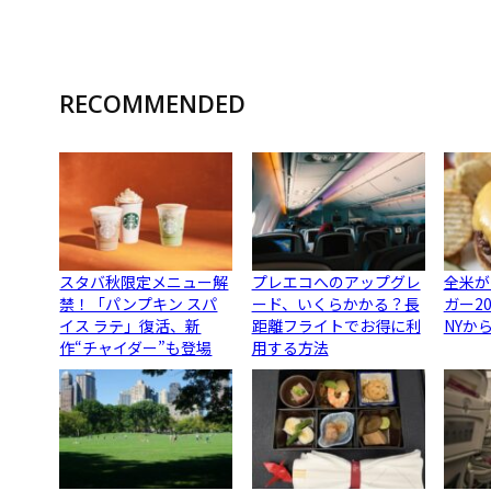
RECOMMENDED
スタバ秋限定メニュー解
プレエコへのアップグレ
全米が
禁！「パンプキン スパ
ード、いくらかかる？長
ガー2
イス ラテ」復活、新
距離フライトでお得に利
NYか
作“チャイダー”も登場
用する方法