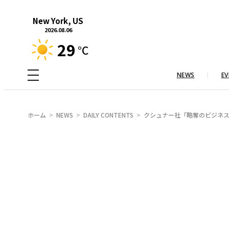
内
New York, US
容
2026.08.06
を
29
°C
ス
キ
NEWS
EV
ッ
プ
ホーム
NEWS
DAILY CONTENTS
クシュナー社「略奪のビジネ