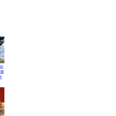
の
近郊
で