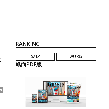
RANKING
DAILY
WEEKLY
が
紙面PDF版
ook
ne
Email