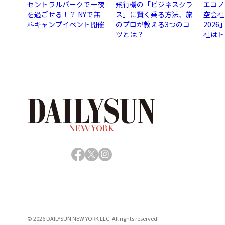
セントラルパークで一夜
飛行機の「ビジネスクラ
エコノ
を過ごせる！？ NYで無
ス」に賢く乗る方法、旅
空会社
料キャンプイベント開催
のプロが教える3つのコ
202
ツとは？
社はト
Facebook
X
Instagram
© 2026 DAILYSUN NEW YORK LLC. All rights reserved.