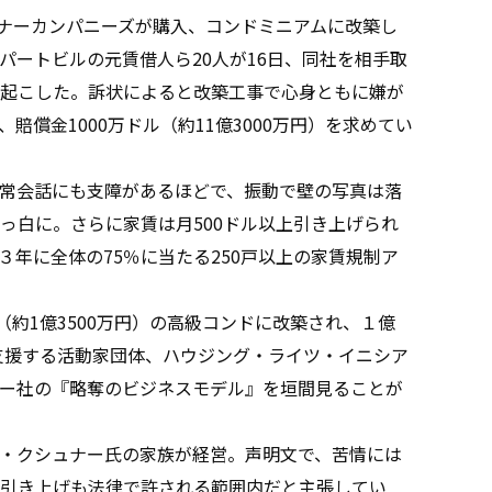
ュナーカンパニーズが購入、コンドミニアムに改築し
パートビルの元賃借人ら20人が16日、同社を相手取
起こした。訴状によると改築工事で心身ともに嫌が
償金1000万ドル（約11億3000万円）を求めてい
常会話にも支障があるほどで、振動で壁の写真は落
っ白に。さらに家賃は月500ドル以上引き上げられ
年に全体の75％に当たる250戸以上の家賃規制ア
約1億3500万円）の高級コンドに改築され、１億
を支援する活動家団体、ハウジング・ライツ・イニシア
ー社の『略奪のビジネスモデル』を垣間見ることが
・クシュナー氏の家族が経営。声明文で、苦情には
引き上げも法律で許される範囲内だと主張してい