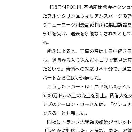
【16日付PIX11】不動産開発会社クシ
たブルックリン区ウィリアムズバークのア
りニューヨーク州最高裁判所に集団訴訟を
らせを受け、退去を余儀なくされたとして、賠
る。
訴えによると、工事の音は１日中続き日
ち、隙間から入り込んだホコリで家具は真
たという。苦情への対応は不十分で、過去３
パートから住民が退居した。
こうしたアパートは１戸平均120万ドル（
5500万ドル以上の売上を計上。賃借人
チブのアーロン・カーさんは、「クシュナ
できる」と非難した。
同社はトランプ大統領の娘婿ジャレッド
「速やかに対応した」と反論。また、家賃