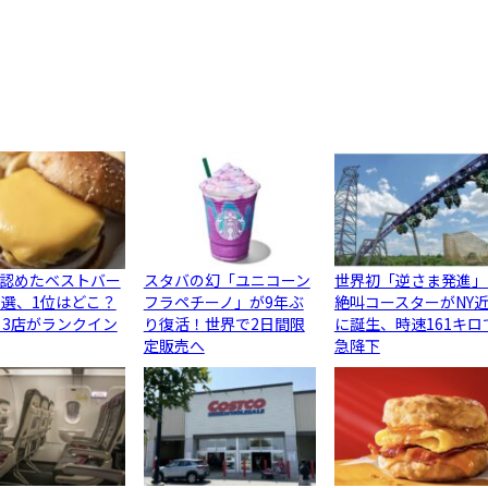
認めたベストバー
スタバの幻「ユニコーン
世界初「逆さま発進」
0選、1位はどこ？
フラペチーノ」が9年ぶ
絶叫コースターがNY
ら3店がランクイン
り復活！世界で2日間限
に誕生、時速161キロ
定販売へ
急降下