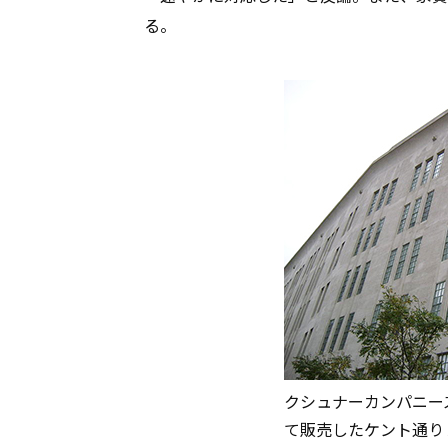
る。
クシュナーカンパニー
て販売したケント通り１