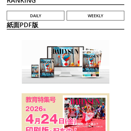
DAILY
WEEKLY
紙面PDF版