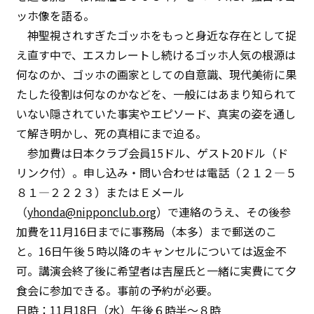
ッホ像を語る。
神聖視されすぎたゴッホをもっと身近な存在として捉
え直す中で、エスカレートし続けるゴッホ人気の根源は
何なのか、ゴッホの画家としての自意識、現代美術に果
たした役割は何なのかなどを、一般にはあまり知られて
いない隠されていた事実やエピソード、真実の姿を通し
て解き明かし、死の真相にまで迫る。
参加費は日本クラブ会員15ドル、ゲスト20ドル（ド
リンク付）。申し込み・問い合わせは電話（２１２―５
８１―２２２３）またはＥメール
（
yhonda@nipponclub.org
）で連絡のうえ、その後参
加費を11月16日までに事務局（本多）まで郵送のこ
と。16日午後５時以降のキャンセルについては返金不
可。講演会終了後に希望者は吉屋氏と一緒に実費にて夕
食会に参加できる。事前の予約が必要。
日時：11月18日（水）午後６時半〜８時