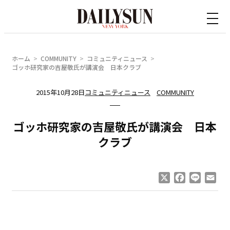
内
容
を
ス
ホーム
COMMUNITY
コミュニティニュース
キ
ゴッホ研究家の吉屋敬氏が講演会 日本クラブ
ッ
2015年10月28日
コミュニティニュース
COMMUNITY
プ
ゴッホ研究家の吉屋敬氏が講演会 日本
クラブ
X
Facebook
Line
Ema