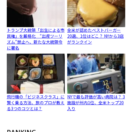
トランプ大統領「出生による市
全米が認めたベストバーガー
民権」を厳格化 “出産ツーリ
20選、1位はどこ？ NYから3店
ズム”禁止へ、新たな大統領令
がランクイン
に署名
飛行機の「ビジネスクラス」に
NYで最も評価が高い病院は？ 3
賢く乗る方法、旅のプロが教え
施設が州内1位、全米トップ20
る3つのコツとは？
入り
RANKING