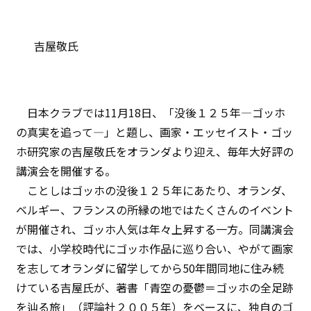
吉屋敬氏
日本クラブでは11月18日、「没後１２５年―ゴッホ
の真実を追って―」と題し、画家・エッセイスト・ゴッ
ホ研究家の吉屋敬氏をオランダより迎え、毎年大好評の
講演会を開催する。
ことしはゴッホの没後１２５年にあたり、オランダ、
ベルギー、フランスの所縁の地ではたくさんのイベント
が開催され、ゴッホ人気は年々上昇する一方。同講演会
では、小学校時代にゴッホ作品に巡り合い、やがて画家
を志してオランダに留学してから50年間同地に住み続
けている吉屋氏が、著書「青空の憂鬱＝ゴッホの全足跡
を辿る旅」（評論社２００５年）をベースに、独自のゴ