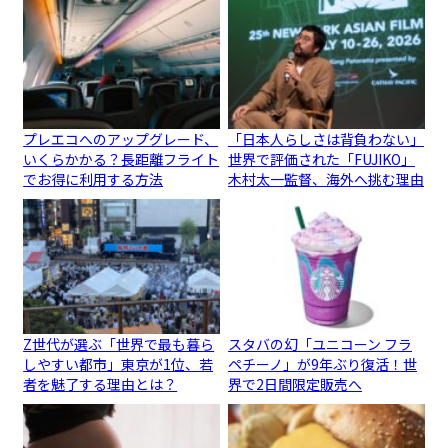
プレエコへのアップグレード、
「日本人らしさは背負わない」
いくらかかる？長距離フライト
世界で評価された「FUJIKO」
でお得に利用する方法
木村太一監督、海外へ挑む理由
Z世代が選ぶ「世界で最も暮ら
スタバの幻「ユニコーン フラ
しやすい都市」東京が1位、若
ペチーノ」が9年ぶり復活！世
者を魅了する理由とは？
界で2日間限定販売へ