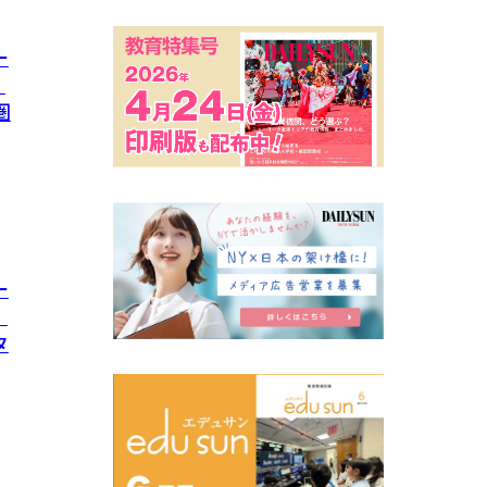
ー
」
圏
ー
」
タ