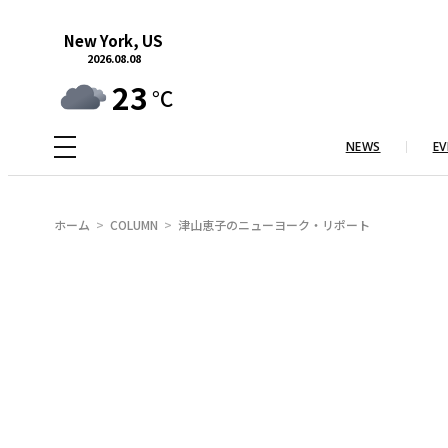
内
New York, US
容
2026.08.08
を
23
°C
ス
キ
NEWS
EV
ッ
プ
ホーム
COLUMN
津山恵子のニューヨーク・リポート