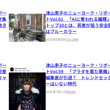
ポー
津山恵子のニューヨーク・リポ
ぜ集
トVol.61 「AIに奪われる職種
動き
トップ10とは、若者が狙う安全
はブルーカラー
2025年8月8日
COLUMN
ポー
津山恵子のニューヨーク・リポ
児童
トVol.59 「プラダを着た悪魔
キャ
編集長が引退？ トレンドセッ
ーはいない時代
2025年7月11日
NEWS