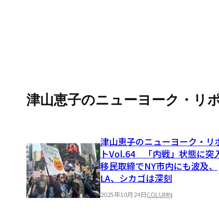
津山恵子のニューヨーク・リ
津山恵子のニューヨーク・リ
トVol.64 「内戦」状態に突
移民取締でNY市内にも波及、
LA、シカゴは深刻
2025年10月24日
COLUMN