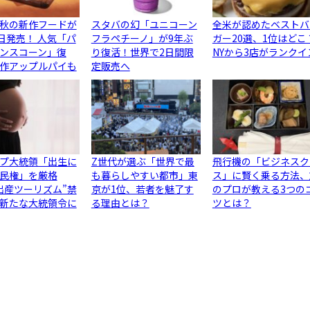
秋の新作フードが
スタバの幻「ユニコーン
全米が認めたベストバ
5日発売！ 人気「パ
フラペチーノ」が9年ぶ
ガー20選、1位はどこ
ンスコーン」復
り復活！世界で2日間限
NYから3店がランクイ
作アップルパイも
定販売へ
プ大統領「出生に
Z世代が選ぶ「世界で最
飛行機の「ビジネスク
民権」を厳格
も暮らしやすい都市」東
ス」に賢く乗る方法、
出産ツーリズム”禁
京が1位、若者を魅了す
のプロが教える3つの
新たな大統領令に
る理由とは？
ツとは？