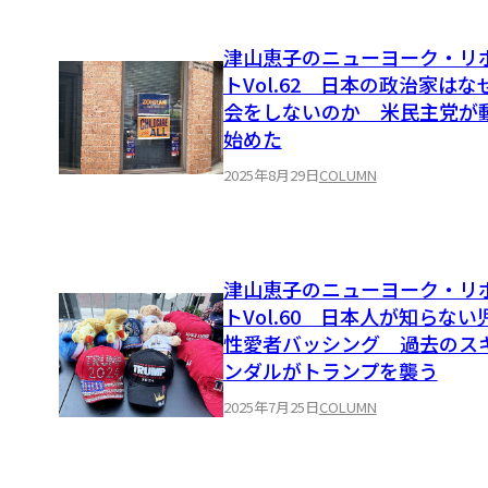
津山恵子のニューヨーク・リ
トVol.62 日本の政治家はな
会をしないのか 米民主党が
始めた
2025年8月29日
COLUMN
津山恵子のニューヨーク・リ
トVol.60 日本人が知らない
性愛者バッシング 過去のス
ンダルがトランプを襲う
2025年7月25日
COLUMN