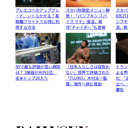
プレエコへのアップグレ
スタバ秋限定メニュー解
スタバ
ード、いくらかかる？長
禁！「パンプキン スパ
8月2
距離フライトでお得に利
イス ラテ」復活、新
ンプキ
用する方法
作“チャイダー”も登場
活、新
NYで最も評価が高い病院
「日本人らしさは背負わ
トラン
は？ 3施設が州内1位、
ない」世界で評価された
よる市
全米トップ20入り
「FUJIKO」木村太一監
化 “
督、海外へ挑む理由
止へ、
署名