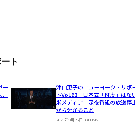
ポート
ポー
津山恵子のニューヨーク・リポ
入、
トVol.63 日本式「忖度」はな
米メディア 深夜番組の放送停
から分かること
2025年9月26日
COLUMN