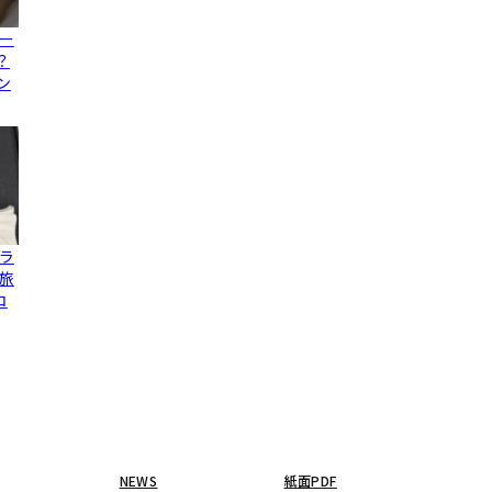
ー
？
ン
ラ
旅
コ
NEWS
紙面PDF