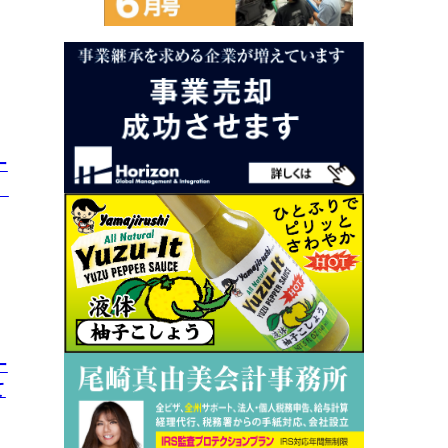
ー
モ
ー
て