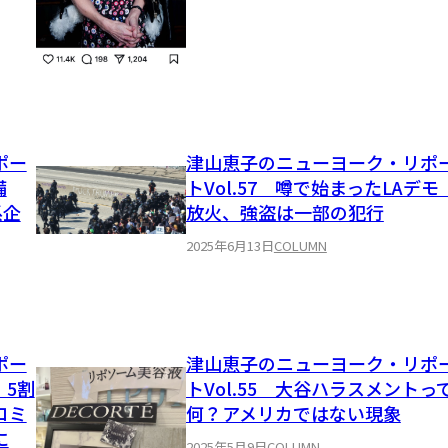
ポー
津山恵子のニューヨーク・リポ
備
トVol.57 噂で始まったLAデ
系企
放火、強盗は一部の犯行
2025年6月13日
COLUMN
ポー
津山恵子のニューヨーク・リポ
、5割
トVol.55 大谷ハラスメントっ
コミ
何？アメリカではない現象
に
2025年5月9日
COLUMN