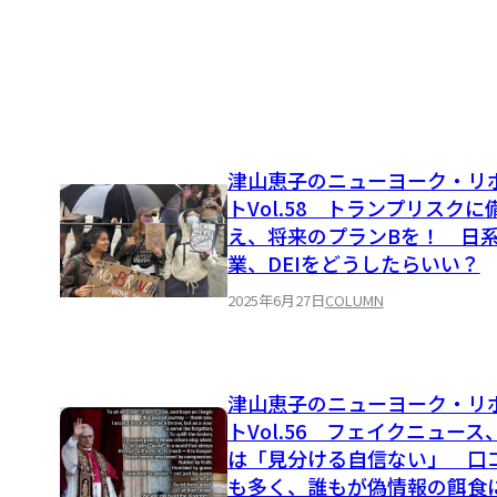
津山恵子のニューヨーク・リ
トVol.58 トランプリスクに
え、将来のプランBを！ 日
業、DEIをどうしたらいい？
2025年6月27日
COLUMN
津山恵子のニューヨーク・リ
トVol.56 フェイクニュース
は「見分ける自信ない」 口
も多く、誰もが偽情報の餌食