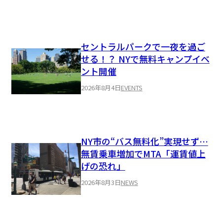
セントラルパークで一夜を過ご
せる！？ NYで無料キャンプイベ
ント開催
2026年8月4日
EVENTS
NY市の“バス無料化”実現せず…
無賃乗車増加でMTA「運賃値上
げの恐れ」
2026年8月3日
NEWS