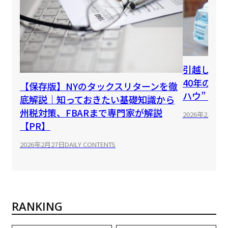
引越しで
40年のプ
【保存版】NYのタックスリターンを徹
ハウ”【P
底解説｜知っておきたい基礎知識から
州税対策、FBARまで専門家が解説
2026年2月27日
【PR】
2026年2月27日
DAILY CONTENTS
RANKING