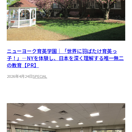
ニューヨーク育英学園｜「世界に羽ばたけ育英っ
子！」—NYを体験し、日本を深く理解する唯一無二
の教育【PR】
2026年4月24日
SPECIAL