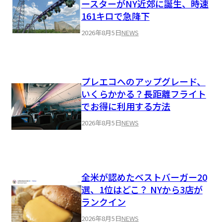
ースターがNY近郊に誕生、時速
161キロで急降下
2026年8月5日
NEWS
プレエコへのアップグレード、
いくらかかる？長距離フライト
でお得に利用する方法
2026年8月5日
NEWS
全米が認めたベストバーガー20
選、1位はどこ？ NYから3店が
ランクイン
2026年8月5日
NEWS