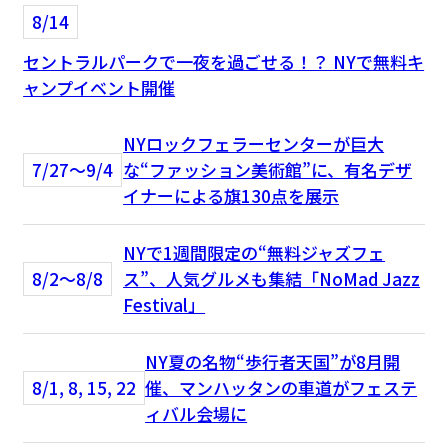
8/14
セントラルパークで一夜を過ごせる！？ NYで無料キ
ャンプイベント開催
NYロックフェラーセンターが巨大
7/27〜9/4
な“ファッション美術館”に、有名デザ
イナーによる旗130点を展示
NYで1週間限定の“無料ジャズフェ
8/2〜8/8
ス”、人気グルメも集結「NoMad Jazz
Festival」
NY夏の名物“歩行者天国”が8月開
8/1, 8, 15, 22
催、マンハッタンの車道がフェステ
ィバル会場に