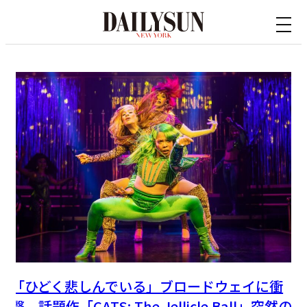
内
容
を
ス
キ
ッ
プ
「ひどく悲しんでいる」ブロードウェイに衝
撃、話題作「CATS: The Jellicle Ball」突然の