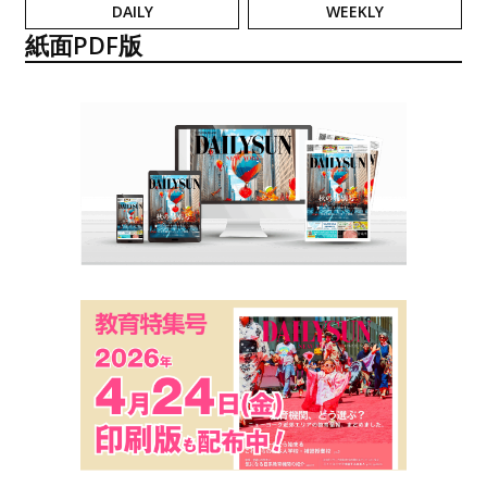
DAILY
WEEKLY
紙面PDF版