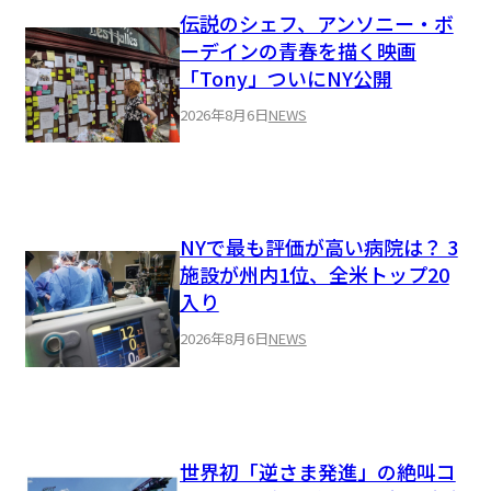
伝説のシェフ、アンソニー・ボ
ーデインの青春を描く映画
「Tony」ついにNY公開
2026年8月6日
NEWS
NYで最も評価が高い病院は？ 3
施設が州内1位、全米トップ20
入り
2026年8月6日
NEWS
世界初「逆さま発進」の絶叫コ