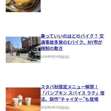
乗っていいのはどのバイク？ 交
通事故多発のEバイク、NY市が
規制の動き
2026年8月4日
NEWS
スタバ秋限定メニュー解禁！
「パンプキン スパイス ラテ」復
活、新作“チャイダー”も登場
2026年8月4日
NEWS