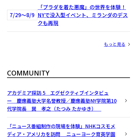
「プラダを着た悪魔」の世界を体験！
7/29〜8/9
NYで没入型イベント、ミランダのデス
クも再現
もっと見る
COMMUNITY
アカデミア探訪 5 エグゼクティブインタビュ
ー 慶應義塾大学名誉教授／慶應義塾NY学院第10
代学院長 巽 孝之（たつみ たかゆき）
「ニュース番組制作の現場を体験」NHKコスモメ
ディア・アメリカを訪問 ニューヨーク育英学園