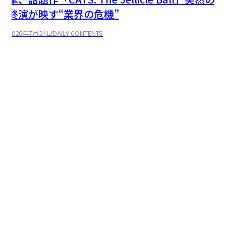
終演が映す“業界の危機”
2
2026年7月24日
DAILY CONTENTS