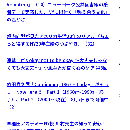
Volunteer』（14）ニューヨーク公共図書館の感
謝デーで実感した、NYに根付く「称え合う文化」
の温かさ
超内向型が見たアメリカ生活20年のリアル『ちょ
っと得するNY20年主婦のつぶやき』（32）
連載『It’s okay not to be okay 〜大丈夫じゃな
くても大丈夫〜』小風華香が聞く心のケア 第8回
依田寿久展『Continuum, 1967 – Today』ギャラ
リーNowHereで Part 1（1960s～1990s／終
了）、Part 2 （2000 ～現在） 8月7日まで開催中
（2）
早稲田アカデミーNY校 川村先生の知って安心！