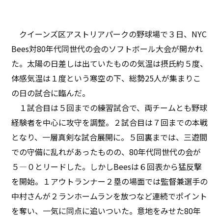
クイーンズ区アストリアパークの野球場で３日、NYC
Bees対80年代同世代の会のソフトボール大会が開かれ
た。太陽の日差しは出ていたものの気温は摂氏約５度、
体感気温は１度という寒空の下、総勢25人が集まりこ
の日の試合に臨んだ。
１試合目は５回までの練習試合で、両チームとも野球
経験者を中心に攻守を調整。２試合目は７回までの本戦
となり、一層真剣な試合展開に。５回裏までは、三遊間
での守備に乱れがあったものの、80年代同世代の会が
５―０とリードした。しかしBeesは６回表から猛反撃
を開始。１アウトランナー２塁の場面では監督兼選手の
中村さんが２ランホームランを放つなど連続でポイント
を奪い、一気に同点に追いついた。意地をみせた80年