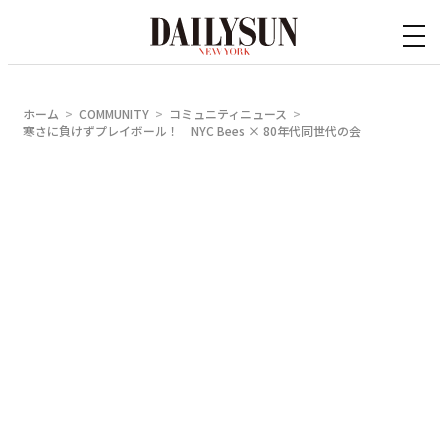
内
容
を
ス
ホーム
COMMUNITY
コミュニティニュース
キ
寒さに負けずプレイボール！ NYC Bees × 80年代同世代の会
ッ
プ