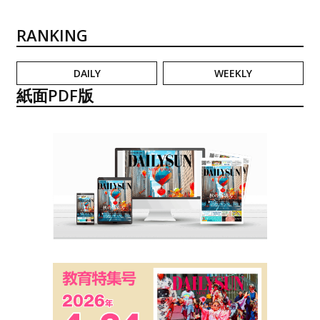
RANKING
DAILY
WEEKLY
紙面PDF版