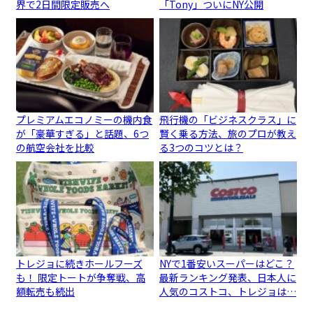
界で2日間限定販売へ
「Tony」ついにNY公開
プレミアムエコノミーの機内食
飛行機の「ビジネスクラス」に
が「豪華すぎる」と話題、6つ
賢く乗る方法、旅のプロが教え
の航空会社を比較
る3つのコツとは？
トレジョに続きホールフーズ
NYで1番安いスーパーはどこ？
も！ 限定トートが争奪戦、高
最新ランキング発表、日本人に
額転売も続出
人気のコストコ、トレジョは…