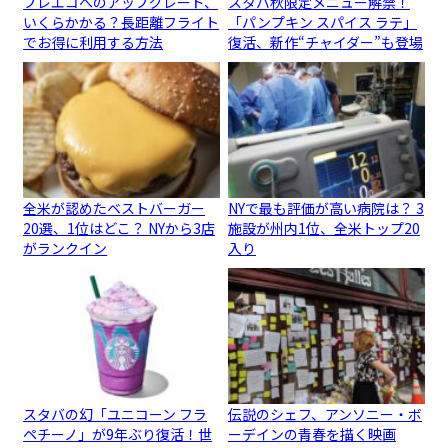
プレエコへのアップグレード、
スタバ秋限定メニュー解禁！
いくらかかる？長距離フライト
「パンプキン スパイス ラテ」
でお得に利用する方法
復活、新作“チャイダー”も登場
全米が認めたベストバーガー
NYで最も評価が高い病院は？ 3
20選、1位はどこ？ NYから3店
施設が州内1位、全米トップ20
がランクイン
入り
スタバの幻「ユニコーン フラ
伝説のシェフ、アンソニー・ボ
ペチーノ」が9年ぶり復活！世
ーデインの青春を描く映画