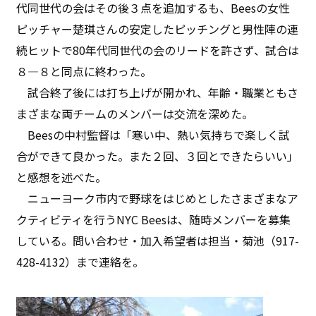
代同世代の会はその後３点を追加するも、Beesの女性
ピッチャー楚琪さんの安定したピッチングと男性陣の連
続ヒットで80年代同世代の会のリードを許さず、試合は
８―８と同点に終わった。
試合終了後には打ち上げが開かれ、年齢・職業ともさ
まざまな両チームのメンバーは交流を深めた。
Beesの中村監督は「寒い中、熱い気持ちで楽しく試
合ができて良かった。また２回、３回とできたらいい」
と感想を述べた。
ニューヨーク市内で野球をはじめとしたさまざまなア
クティビティを行うNYC Beesは、随時メンバーを募集
している。問い合わせ・加入希望者は担当・菊池（917-
428-4132）まで連絡を。