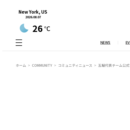
内
New York, US
容
2026.08.07
を
26
°C
ス
キ
NEWS
EV
ッ
プ
ホーム
COMMUNITY
コミュニティニュース
五輪代表チーム公式