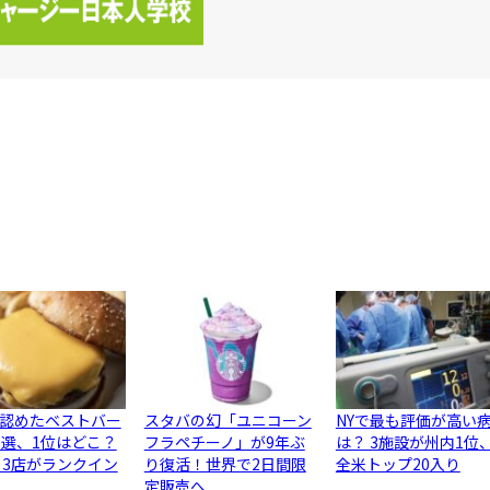
認めたベストバー
スタバの幻「ユニコーン
NYで最も評価が高い
0選、1位はどこ？
フラペチーノ」が9年ぶ
は？ 3施設が州内1位
ら3店がランクイン
り復活！世界で2日間限
全米トップ20入り
定販売へ