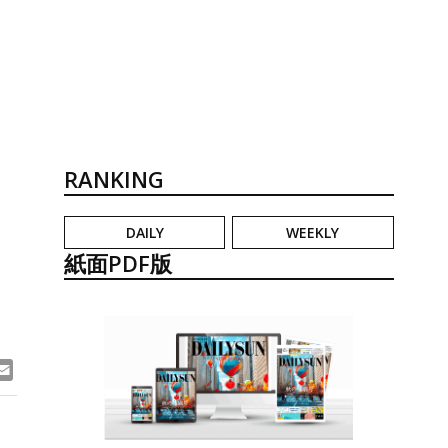
RANKING
DAILY
WEEKLY
ィ
紙面PDF版
ook
ne
Email