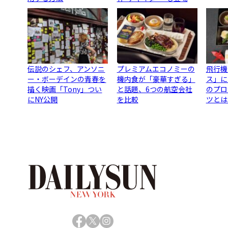
伝説のシェフ、アンソニ
プレミアムエコノミーの
飛行機
ー・ボーデインの青春を
機内食が「豪華すぎる」
ス」に
描く映画「Tony」つい
と話題、6つの航空会社
のプロ
にNY公開
を比較
ツとは
Facebook
X
Instagram