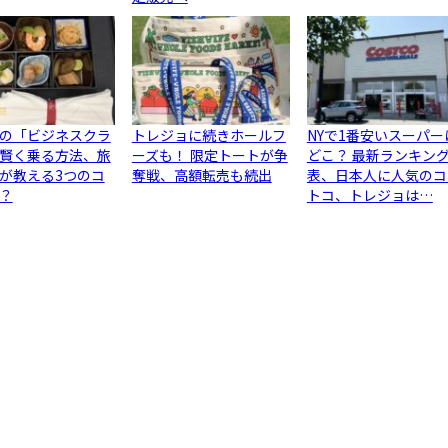
の「ビジネスクラ
トレジョに続きホールフ
NYで1番安いスーパー
賢く乗る方法、旅
ーズも！ 限定トートが争
どこ？ 最新ランキン
が教える3つのコ
奪戦、高額転売も続出
表、日本人に人気のコ
？
トコ、トレジョは…