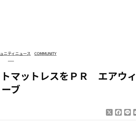
ュニティニュース
COMMUNITY
ートマットレスをＰＲ エアウ
ーブ
X
Faceb
Li