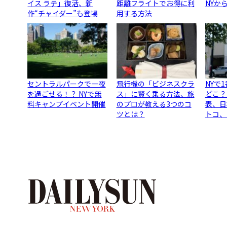
イス ラテ」復活、新
距離フライトでお得に利
NYか
作“チャイダー”も登場
用する方法
セントラルパークで一夜
飛行機の「ビジネスクラ
NYで
を過ごせる！？ NYで無
ス」に賢く乗る方法、旅
どこ？
料キャンプイベント開催
のプロが教える3つのコ
表、日
ツとは？
トコ、