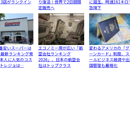
ら3店がランクイン
り復活！世界で2日間限
に誕生、時速161キロ
定販売へ
急降下
1番安いスーパーは
エコノミー席が広い「航
変わるアメリカの「グ
 最新ランキング発
空会社ランキング
ーンカード」制度、ス
本人に人気のコス
2026」、日本の航空会
ールビジネス融資や出
トレジョは…
社はトップクラス
国管理も厳格化