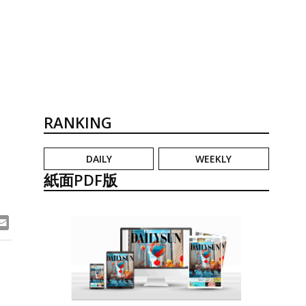
RANKING
DAILY
WEEKLY
紙面PDF版
ook
ne
Email