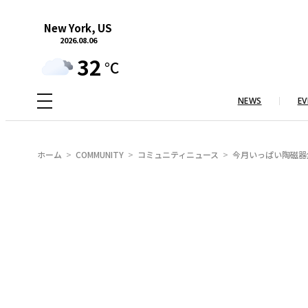
内
New York, US
容
2026.08.06
を
32
°C
ス
キ
NEWS
EV
ッ
プ
ホーム
COMMUNITY
コミュニティニュース
今月いっぱい陶磁器