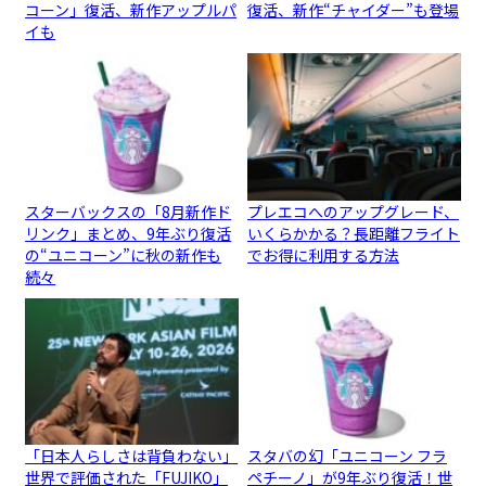
コーン」復活、新作アップルパ
復活、新作“チャイダー”も登場
イも
スターバックスの「8月新作ド
プレエコへのアップグレード、
リンク」まとめ、9年ぶり復活
いくらかかる？長距離フライト
の“ユニコーン”に秋の新作も
でお得に利用する方法
続々
「日本人らしさは背負わない」
スタバの幻「ユニコーン フラ
世界で評価された「FUJIKO」
ペチーノ」が9年ぶり復活！世