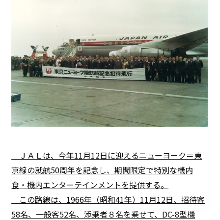
ＪＡＬは、今年11月12日に迎えるニューヨーク＝東
京線の就航50周年を記念し、期間限定で特別な機内
食・機内エンターテインメントを提供する。
この路線は、1966年（昭和41年）11月12日、招待客
58名、一般客52名、添乗者８名を乗せて、DC-8型機