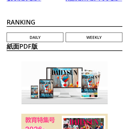
RANKING
DAILY
WEEKLY
紙面PDF版