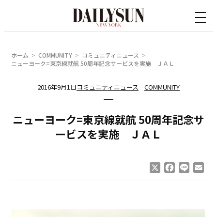
内
容
を
ス
ホーム
COMMUNITY
コミュニティニュース
キ
ニューヨーク=東京線就航 50周年記念サービスを実施 ＪＡＬ
ッ
2016年9月1日
コミュニティニュース
COMMUNITY
プ
ニューヨーク=東京線就航 50周年記念サ
ービスを実施 ＪＡＬ
X
Facebook
Line
Ema