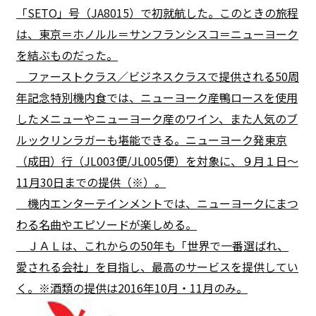
「SETO」号（JA8015）で初就航した。このときの旅程
は、東京＝ホノルル＝サンフランシスコ＝ニューヨーク
を結ぶものだった。
ファーストクラス／ビジネスクラスで提供される50周
年記念特別機内食では、ニューヨーク産鴨ロースを使用
したメニューやニューヨーク産のワイン、また人気のブ
ルックリンラガーも堪能できる。ニューヨーク発東京
（成田）行（JL003便/JL005便）を対象に、９月１日～
11月30日までの提供（※）。
機内エンターテインメントでは、ニューヨークにまつ
わる名曲やエピソードが楽しめる。
ＪＡＬは、これからの50年も「世界で一番選ばれ、
愛される会社」を目指し、最高のサービスを提供してい
く。※酒類の提供は2016年10月・11月のみ。