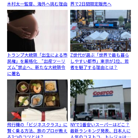
木村太一監督、海外へ挑む理由
界で2日間限定販売へ
トランプ大統領「出生による市
Z世代が選ぶ「世界で最も暮ら
民権」を厳格化 “出産ツーリ
しやすい都市」東京が1位、若
ズム”禁止へ、新たな大統領令
者を魅了する理由とは？
に署名
飛行機の「ビジネスクラス」に
NYで1番安いスーパーはどこ？
賢く乗る方法、旅のプロが教え
最新ランキング発表、日本人に
る3つのコツとは？
人気のコストコ、トレジョは…