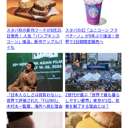
スタバ秋の新作フードが8月25
スタバの幻「ユニコーン フラ
日発売！ 人気「パンプキンス
ペチーノ」が9年ぶり復活！世
コーン」復活、新作アップルパ
界で2日間限定販売へ
イも
「日本人らしさは背負わない」
Z世代が選ぶ「世界で最も暮ら
世界で評価された「FUJIKO」
しやすい都市」東京が1位、若
木村太一監督、海外へ挑む理由
者を魅了する理由とは？