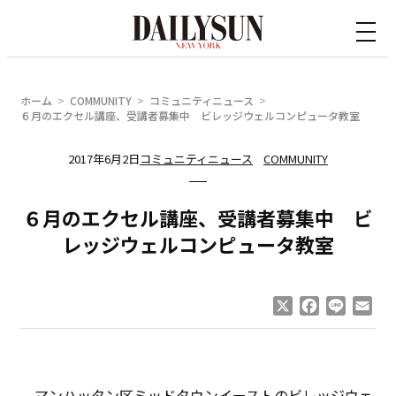
内
容
を
ス
ホーム
COMMUNITY
コミュニティニュース
キ
６月のエクセル講座、受講者募集中 ビレッジウェルコンピュータ教室
ッ
2017年6月2日
コミュニティニュース
COMMUNITY
プ
６月のエクセル講座、受講者募集中 ビ
レッジウェルコンピュータ教室
X
Facebook
Line
Ema
マンハッタン区ミッドタウンイーストのビレッジウェ