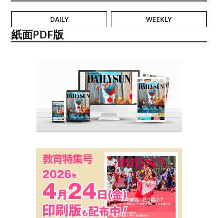
DAILY
WEEKLY
紙面PDF版