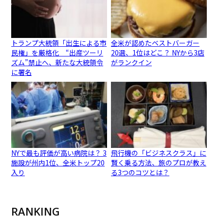
トランプ大統領「出生による市
全米が認めたベストバーガー
民権」を厳格化 “出産ツーリ
20選、1位はどこ？ NYから3店
ズム”禁止へ、新たな大統領令
がランクイン
に署名
NYで最も評価が高い病院は？ 3
飛行機の「ビジネスクラス」に
施設が州内1位、全米トップ20
賢く乗る方法、旅のプロが教え
入り
る3つのコツとは？
RANKING