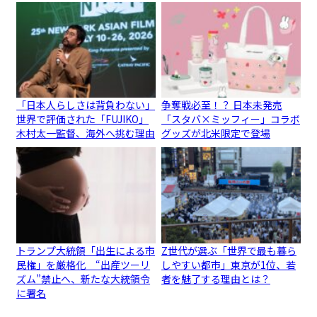
「日本人らしさは背負わない」
争奪戦必至！？ 日本未発売
世界で評価された「FUJIKO」
「スタバ×ミッフィー」コラボ
木村太一監督、海外へ挑む理由
グッズが北米限定で登場
トランプ大統領「出生による市
Z世代が選ぶ「世界で最も暮ら
民権」を厳格化 “出産ツーリ
しやすい都市」東京が1位、若
ズム”禁止へ、新たな大統領令
者を魅了する理由とは？
に署名