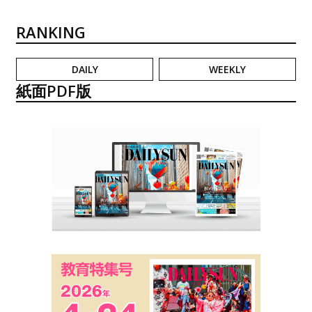
RANKING
DAILY
WEEKLY
紙面PDF版