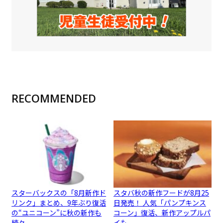
RECOMMENDED
スターバックスの「8月新作ド
スタバ秋の新作フードが8月25
リンク」まとめ、9年ぶり復活
日発売！ 人気「パンプキンス
の“ユニコーン”に秋の新作も
コーン」復活、新作アップルパ
続々
イも