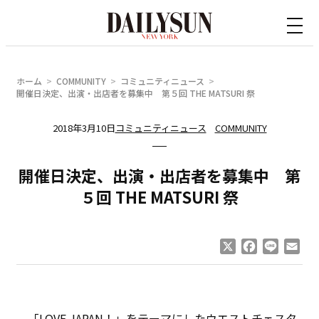
内
容
を
ス
ホーム
COMMUNITY
コミュニティニュース
キ
開催日決定、出演・出店者を募集中 第５回 THE MATSURI 祭
ッ
2018年3月10日
コミュニティニュース
COMMUNITY
プ
開催日決定、出演・出店者を募集中 第
５回 THE MATSURI 祭
X
Facebook
Line
Ema
「LOVE JAPAN！」をテーマにしたウエストチェスタ