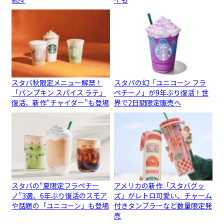
スタバ秋限定メニュー解禁！
スタバの幻「ユニコーン フラ
「パンプキン スパイス ラテ」
ペチーノ」が9年ぶり復活！世
復活、新作“チャイダー”も登場
界で2日間限定販売へ
スタバの“夏限定フラペチー
アメリカの新作「スタバグッ
ノ”3選、6年ぶり復活のスモア
ズ」がレトロ可愛い、チャーム
や話題の「ユニコーン」も登場
付きタンブラーなど数量限定発
売