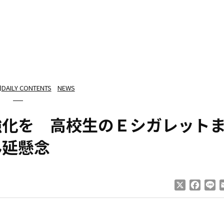
日
DAILY CONTENTS
NEWS
強化を 高校生のＥシガレット
ん延懸念
X
Faceb
Li