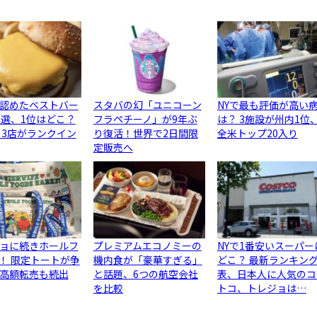
認めたベストバー
スタバの幻「ユニコーン
NYで最も評価が高い
0選、1位はどこ？
フラペチーノ」が9年ぶ
は？ 3施設が州内1位
ら3店がランクイン
り復活！世界で2日間限
全米トップ20入り
定販売へ
ョに続きホールフ
プレミアムエコノミーの
NYで1番安いスーパー
！ 限定トートが争
機内食が「豪華すぎる」
どこ？ 最新ランキン
高額転売も続出
と話題、6つの航空会社
表、日本人に人気のコ
を比較
トコ、トレジョは…