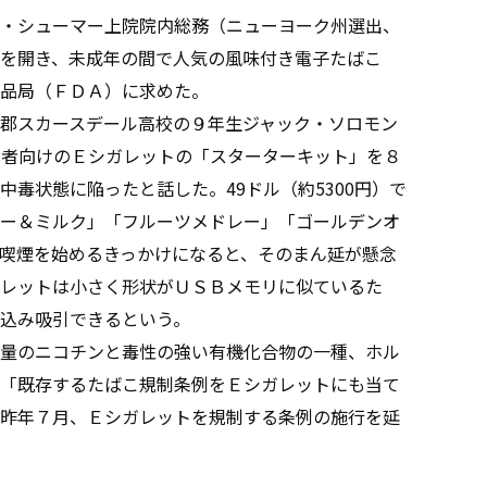
・シューマー上院院内総務（ニューヨーク州選出、
を開き、未成年の間で人気の風味付き電子たばこ
品局（ＦＤＡ）に求めた。
郡スカースデール高校の９年生ジャック・ソロモン
心者向けのＥシガレットの「スターターキット」を８
毒状態に陥ったと話した。49ドル（約5300円）で
ー＆ミルク」「フルーツメドレー」「ゴールデンオ
喫煙を始めるきっかけになると、そのまん延が懸念
レットは小さく形状がＵＳＢメモリに似ているた
込み吸引できるという。
量のニコチンと毒性の強い有機化合物の一種、ホル
「既存するたばこ規制条例をＥシガレットにも当て
昨年７月、Ｅシガレットを規制する条例の施行を延