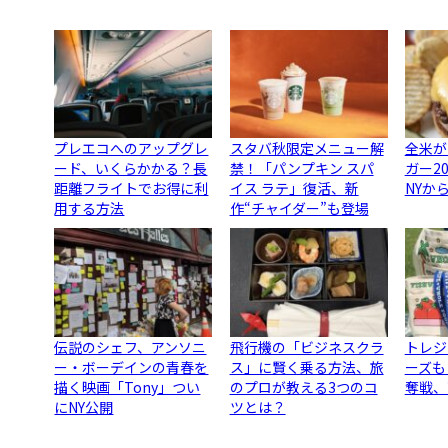
プレエコへのアップグレ
スタバ秋限定メニュー解
全米が
ード、いくらかかる？長
禁！「パンプキン スパ
ガー2
距離フライトでお得に利
イス ラテ」復活、新
NYか
用する方法
作“チャイダー”も登場
伝説のシェフ、アンソニ
飛行機の「ビジネスクラ
トレジ
ー・ボーデインの青春を
ス」に賢く乗る方法、旅
ーズも
描く映画「Tony」つい
のプロが教える3つのコ
奪戦、
にNY公開
ツとは？