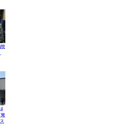
病院
、
は
グ発
ス