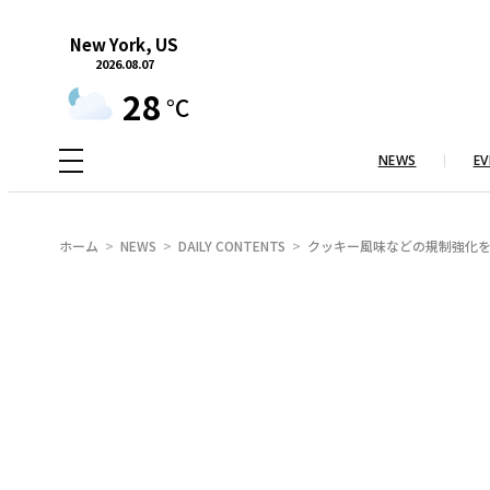
内
New York, US
容
2026.08.07
を
28
°C
ス
キ
NEWS
EV
ッ
プ
ホーム
NEWS
DAILY CONTENTS
クッキー風味などの規制強化