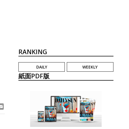
RANKING
DAILY
WEEKLY
ま
紙面PDF版
ook
ne
Email