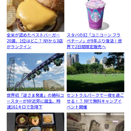
全米が認めたベストバーガー
スタバの幻「ユニコーン フラ
20選、1位はどこ？ NYから3店
ペチーノ」が9年ぶり復活！世
がランクイン
界で2日間限定販売へ
世界初「逆さま発進」の絶叫コ
セントラルパークで一夜を過ご
ースターがNY近郊に誕生、時
せる！？ NYで無料キャンプイ
速161キロで急降下
ベント開催