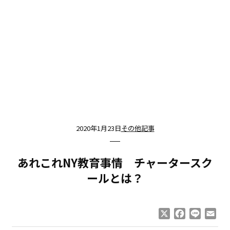
2020年1月23日
その他記事
あれこれNY教育事情 チャータースク
ールとは？
X
Facebook
Line
Ema