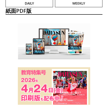
DAILY
WEEKLY
紙面PDF版