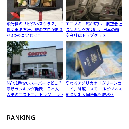
飛行機の「ビジネスクラス」に
エコノミー席が広い「航空会社
賢く乗る方法、旅のプロが教え
ランキング2026」、日本の航
る3つのコツとは？
空会社はトップクラス
NYで1番安いスーパーはどこ？
変わるアメリカの「グリーンカ
最新ランキング発表、日本人に
ード」制度、スモールビジネス
人気のコストコ、トレジョは…
融資や出入国管理も厳格化
RANKING