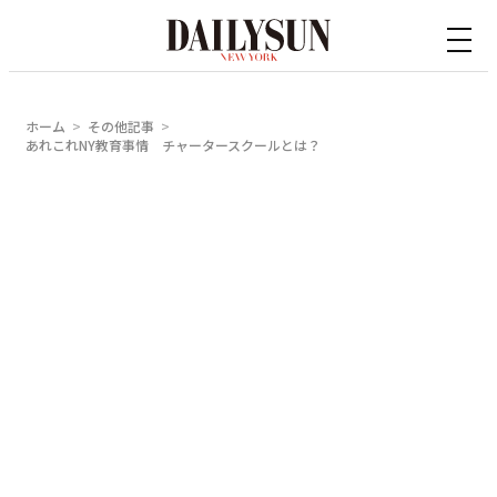
内
容
を
ス
ホーム
その他記事
キ
あれこれNY教育事情 チャータースクールとは？
ッ
プ