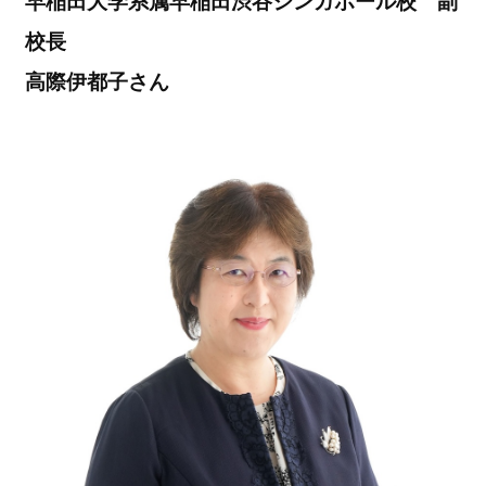
早稲田大学系属早稲田渋谷シンガポール校 副
校長
高際伊都子さん