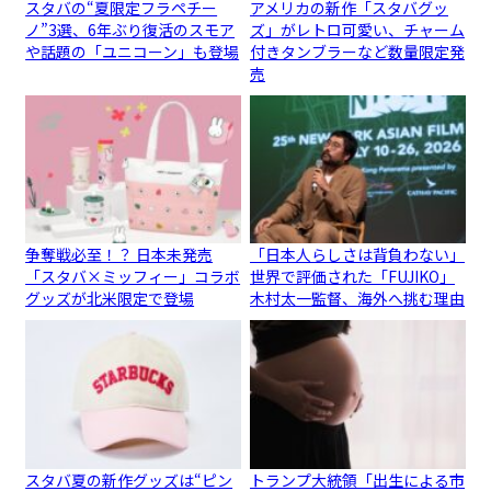
スタバの“夏限定フラペチー
アメリカの新作「スタバグッ
ノ”3選、6年ぶり復活のスモア
ズ」がレトロ可愛い、チャーム
や話題の「ユニコーン」も登場
付きタンブラーなど数量限定発
売
争奪戦必至！？ 日本未発売
「日本人らしさは背負わない」
「スタバ×ミッフィー」コラボ
世界で評価された「FUJIKO」
グッズが北米限定で登場
木村太一監督、海外へ挑む理由
スタバ夏の新作グッズは“ピン
トランプ大統領「出生による市