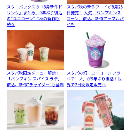
スターバックスの「8月新作ド
スタバ秋の新作フードが8月25
リンク」まとめ、9年ぶり復活
日発売！ 人気「パンプキンス
の“ユニコーン”に秋の新作も
コーン」復活、新作アップルパ
続々
イも
スタバ秋限定メニュー解禁！
スタバの幻「ユニコーン フラ
「パンプキン スパイス ラテ」
ペチーノ」が9年ぶり復活！世
復活、新作“チャイダー”も登場
界で2日間限定販売へ