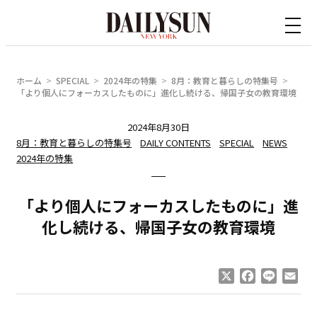
内
容
を
ス
ホーム
SPECIAL
2024年の特集
8月：教育と暮らしの特集号
キ
「より個人にフォーカスしたものに」進化し続ける、帰国子女の教育環境
ッ
2024年8月30日
プ
8月：教育と暮らしの特集号
DAILY CONTENTS
SPECIAL
NEWS
2024年の特集
「より個人にフォーカスしたものに」進
化し続ける、帰国子女の教育環境
X
Facebook
Line
Ema