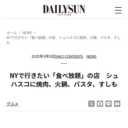
内
容
を
ス
ホーム
NEWS
キ
NYで行きたい「食べ放題」の店 シュハスコに焼肉、火鍋、パスタ、すし
も
ッ
プ
2025年3月5日
DAILY CONTENTS
NEWS
NYで行きたい「食べ放題」の店 シュ
ハスコに焼肉、火鍋、パスタ、すしも
X
Facebook
Line
Ema
グルメ