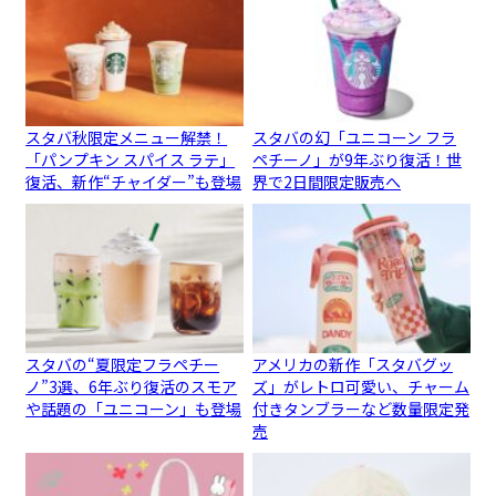
スタバ秋限定メニュー解禁！
スタバの幻「ユニコーン フラ
「パンプキン スパイス ラテ」
ペチーノ」が9年ぶり復活！世
復活、新作“チャイダー”も登場
界で2日間限定販売へ
スタバの“夏限定フラペチー
アメリカの新作「スタバグッ
ノ”3選、6年ぶり復活のスモア
ズ」がレトロ可愛い、チャーム
や話題の「ユニコーン」も登場
付きタンブラーなど数量限定発
売