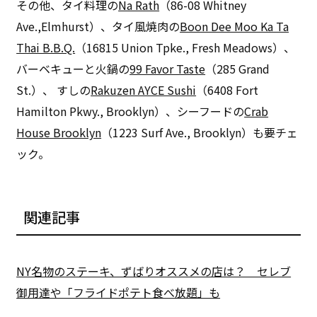
その他、タイ料理の
Na Rath
（86-08 Whitney
Ave.,Elmhurst）、タイ風焼肉の
Boon Dee Moo Ka Ta
Thai B.B.Q.
（16815 Union Tpke., Fresh Meadows）、
バーベキューと火鍋の
99 Favor Taste
（285 Grand
St.）、 すしの
Rakuzen AYCE Sushi
（6408 Fort
Hamilton Pkwy., Brooklyn）、シーフードの
Crab
House Brooklyn
（1223 Surf Ave., Brooklyn）も要チェ
ック。
関連記事
NY名物のステーキ、ずばりオススメの店は？ セレブ
御用達や「フライドポテト食べ放題」も