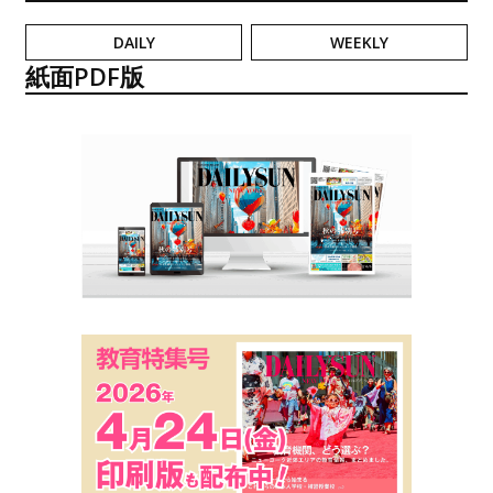
DAILY
WEEKLY
紙面PDF版