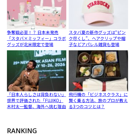
争奪戦必至！？ 日本未発売
スタバ夏の新作グッズは“ピン
「スタバ×ミッフィー」コラボ
ク尽くし”、ヘアクリップや帽
グッズが北米限定で登場
子などアパレル雑貨も登場
「日本人らしさは背負わない」
飛行機の「ビジネスクラス」に
世界で評価された「FUJIKO」
賢く乗る方法、旅のプロが教え
木村太一監督、海外へ挑む理由
る3つのコツとは？
RANKING