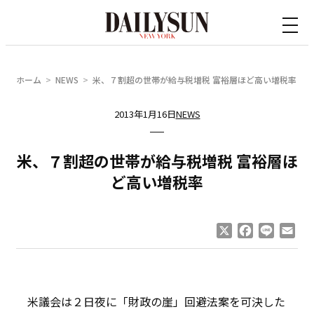
内
容
を
ス
ホーム
NEWS
米、７割超の世帯が給与税増税 富裕層ほど高い増税率
キ
ッ
2013年1月16日
NEWS
プ
米、７割超の世帯が給与税増税 富裕層ほ
ど高い増税率
X
Facebook
Line
Ema
米議会は２日夜に「財政の崖」回避法案を可決した