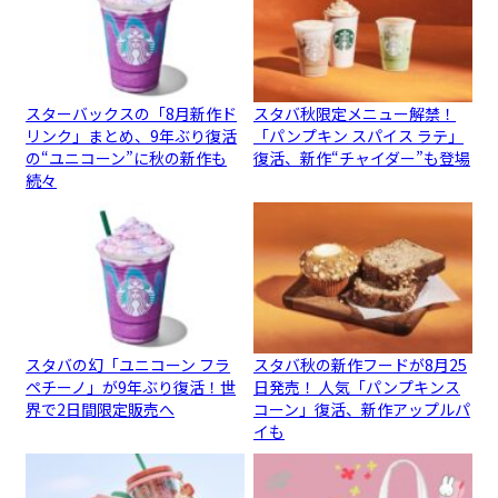
スターバックスの「8月新作ド
スタバ秋限定メニュー解禁！
リンク」まとめ、9年ぶり復活
「パンプキン スパイス ラテ」
の“ユニコーン”に秋の新作も
復活、新作“チャイダー”も登場
続々
スタバの幻「ユニコーン フラ
スタバ秋の新作フードが8月25
ペチーノ」が9年ぶり復活！世
日発売！ 人気「パンプキンス
界で2日間限定販売へ
コーン」復活、新作アップルパ
イも