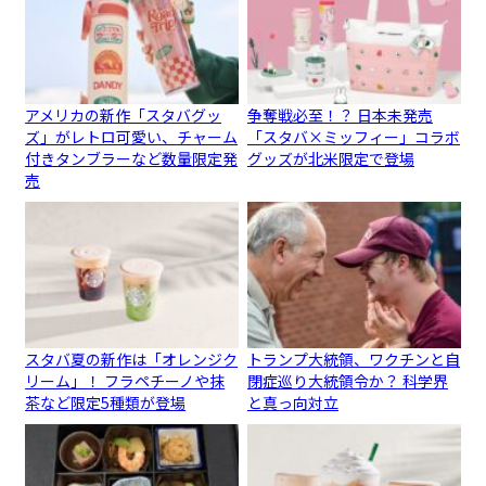
アメリカの新作「スタバグッ
争奪戦必至！？ 日本未発売
ズ」がレトロ可愛い、チャーム
「スタバ×ミッフィー」コラボ
付きタンブラーなど数量限定発
グッズが北米限定で登場
売
スタバ夏の新作は「オレンジク
トランプ大統領、ワクチンと自
リーム」！ フラペチーノや抹
閉症巡り大統領令か？ 科学界
茶など限定5種類が登場
と真っ向対立