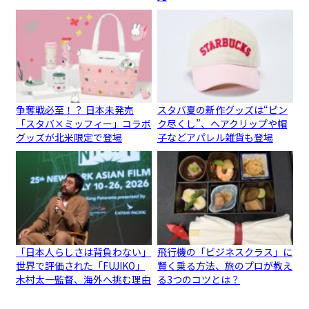
争奪戦必至！？ 日本未発売
スタバ夏の新作グッズは“ピン
「スタバ×ミッフィー」コラボ
ク尽くし”、ヘアクリップや帽
グッズが北米限定で登場
子などアパレル雑貨も登場
「日本人らしさは背負わない」
飛行機の「ビジネスクラス」に
世界で評価された「FUJIKO」
賢く乗る方法、旅のプロが教え
木村太一監督、海外へ挑む理由
る3つのコツとは？