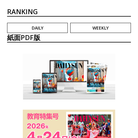
RANKING
DAILY
WEEKLY
紙面PDF版