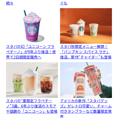
続々
イも
スタバの幻「ユニコーン フラ
スタバ秋限定メニュー解禁！
ペチーノ」が9年ぶり復活！世
「パンプキン スパイス ラテ」
界で2日間限定販売へ
復活、新作“チャイダー”も登場
スタバの“夏限定フラペチー
アメリカの新作「スタバグッ
ノ”3選、6年ぶり復活のスモア
ズ」がレトロ可愛い、チャーム
や話題の「ユニコーン」も登場
付きタンブラーなど数量限定発
売