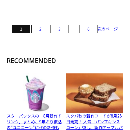
次のページ
1
2
3
…
6
RECOMMENDED
スターバックスの「8月新作ド
スタバ秋の新作フードが8月25
リンク」まとめ、9年ぶり復活
日発売！ 人気「パンプキンス
の“ユニコーン”に秋の新作も
コーン」復活、新作アップルパ