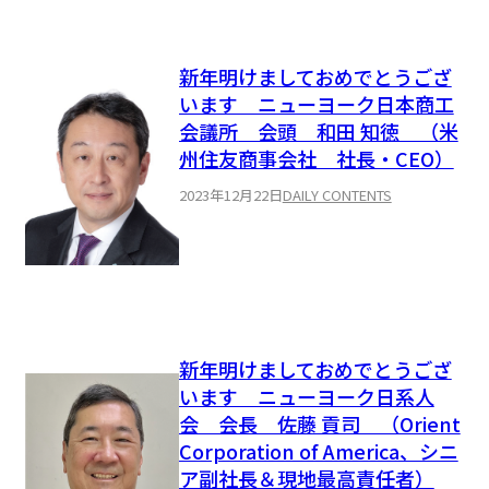
新年明けましておめでとうござ
います ニューヨーク日本商工
会議所 会頭 和田 知徳 （米
州住友商事会社 社長・CEO）
2023年12月22日
DAILY CONTENTS
新年明けましておめでとうござ
います ニューヨーク日系人
会 会長 佐藤 貢司 （Orient
Corporation of America、シニ
ア副社長＆現地最高責任者）