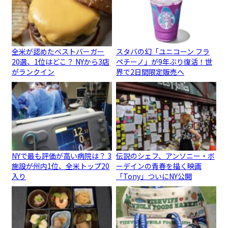
全米が認めたベストバーガー
スタバの幻「ユニコーン フラ
20選、1位はどこ？ NYから3店
ペチーノ」が9年ぶり復活！世
がランクイン
界で2日間限定販売へ
NYで最も評価が高い病院は？ 3
伝説のシェフ、アンソニー・ボ
施設が州内1位、全米トップ20
ーデインの青春を描く映画
入り
「Tony」ついにNY公開