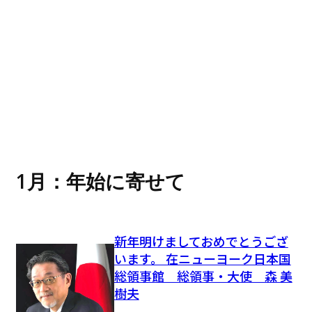
1月：年始に寄せて
新年明けましておめでとうござ
います。 在ニューヨーク日本国
総領事館 総領事・大使 森 美
樹夫