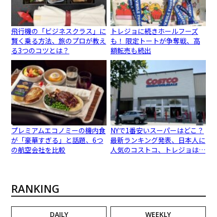
飛行機の「ビジネスクラス」に
トレジョに続きホールフーズ
賢く乗る方法、旅のプロが教え
も！ 限定トートが争奪戦、高
る3つのコツとは？
額転売も続出
プレミアムエコノミーの機内食
NYで1番安いスーパーはどこ？
が「豪華すぎる」と話題、6つ
最新ランキング発表、日本人に
の航空会社を比較
人気のコストコ、トレジョは…
RANKING
DAILY
WEEKLY