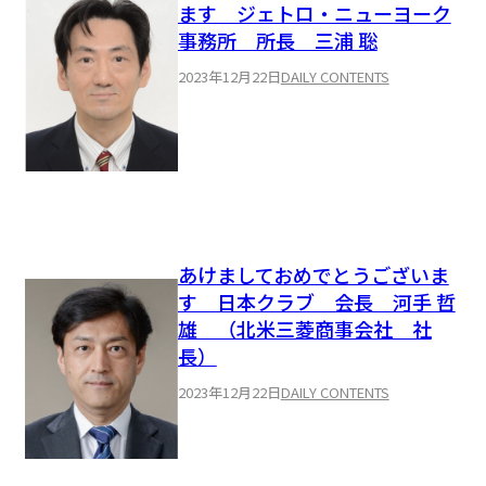
ます ジェトロ・ニューヨーク
事務所 所長 三浦 聡
2023年12月22日
DAILY CONTENTS
あけましておめでとうございま
す 日本クラブ 会長 河手 哲
雄 （北米三菱商事会社 社
長）
2023年12月22日
DAILY CONTENTS