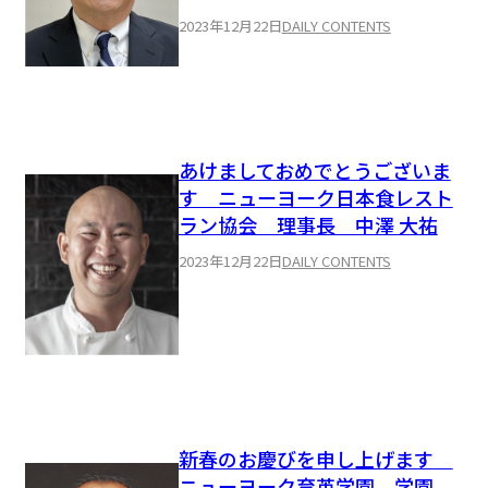
2023年12月22日
DAILY CONTENTS
あけましておめでとうございま
す ニューヨーク日本食レスト
ラン協会 理事長 中澤 大祐
2023年12月22日
DAILY CONTENTS
新春のお慶びを申し上げます
ニューヨーク育英学園 学園