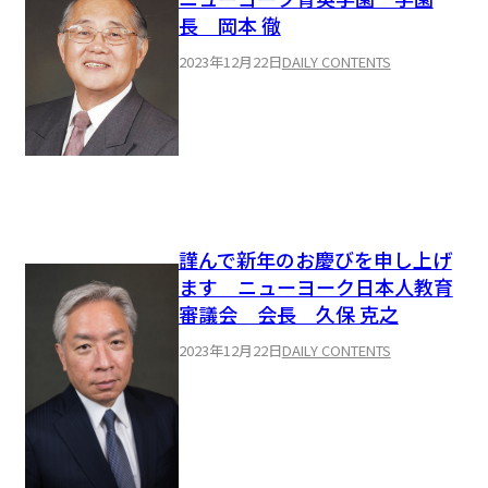
長 岡本 徹
2023年12月22日
DAILY CONTENTS
謹んで新年のお慶びを申し上げ
ます ニューヨーク日本人教育
審議会 会長 久保 克之
2023年12月22日
DAILY CONTENTS