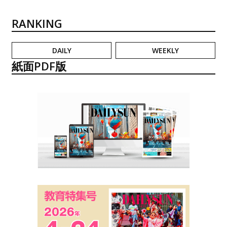
RANKING
DAILY
WEEKLY
紙面PDF版