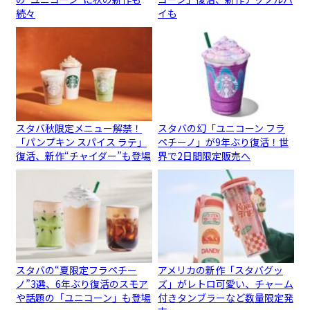
続々
イも
スタバ秋限定メニュー解禁！
スタバの幻「ユニコーン フラ
「パンプキン スパイス ラテ」
ペチーノ」が9年ぶり復活！世
復活、新作“チャイダー”も登場
界で2日間限定販売へ
スタバの“夏限定フラペチー
アメリカの新作「スタバグッ
ノ”3選、6年ぶり復活のスモア
ズ」がレトロ可愛い、チャーム
や話題の「ユニコーン」も登場
付きタンブラーなど数量限定発