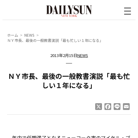
内
容
を
ス
ホーム
NEWS
キ
ＮＹ市長、最後の一般教書演説「最も忙しい１年になる」
ッ
2013年2月15日
NEWS
プ
ＮＹ市長、最後の一般教書演説「最も忙
しい１年になる」
X
Facebook
Line
Ema
年内で任期満了となるニューヨーク市のマイケル・ブ