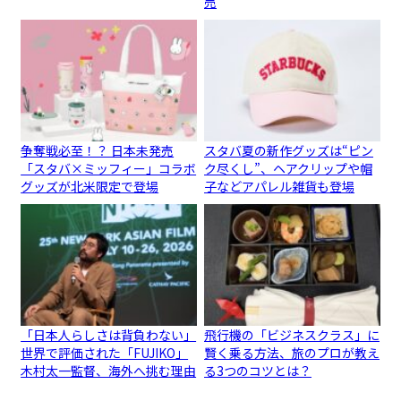
売
争奪戦必至！？ 日本未発売
スタバ夏の新作グッズは“ピン
「スタバ×ミッフィー」コラボ
ク尽くし”、ヘアクリップや帽
グッズが北米限定で登場
子などアパレル雑貨も登場
「日本人らしさは背負わない」
飛行機の「ビジネスクラス」に
世界で評価された「FUJIKO」
賢く乗る方法、旅のプロが教え
木村太一監督、海外へ挑む理由
る3つのコツとは？