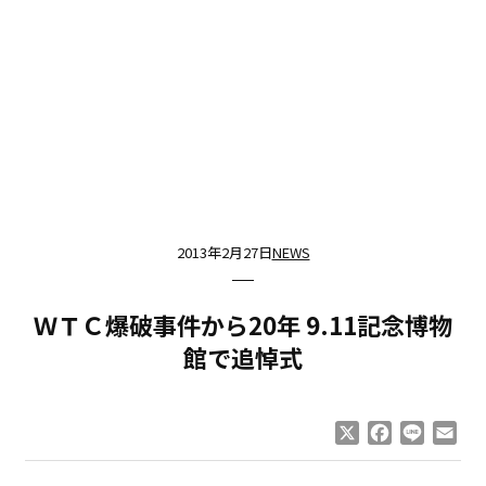
2013年2月27日
NEWS
ＷＴＣ爆破事件から20年 9.11記念博物
館で追悼式
X
Facebook
Line
Ema