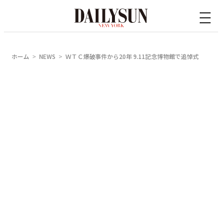
内
容
を
ス
ホーム
NEWS
ＷＴＣ爆破事件から20年 9.11記念博物館で追悼式
キ
ッ
プ