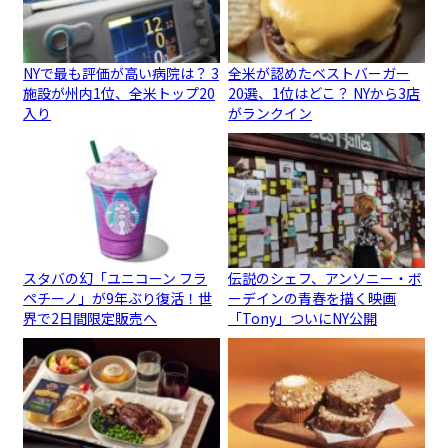
NYで最も評価が高い病院は？ 3
全米が認めたベストバーガー
施設が州内1位、全米トップ20
20選、1位はどこ？ NYから3店
入り
がランクイン
スタバの幻「ユニコーン フラ
伝説のシェフ、アンソニー・ボ
ペチーノ」が9年ぶり復活！世
ーデインの青春を描く映画
界で2日間限定販売へ
「Tony」ついにNY公開