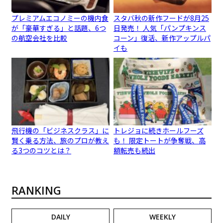
プレミアムエコノミーの機内食
スタバ秋の新作フードが8月25
が「豪華すぎる」と話題、6つ
日発売！ 人気「パンプキンス
の航空会社を比較
コーン」復活、新作アップルパ
イも
飛行機の「ビジネスクラス」に
トレジョに続きホールフーズ
賢く乗る方法、旅のプロが教え
も！ 限定トートが争奪戦、高
る3つのコツとは？
額転売も続出
RANKING
DAILY
WEEKLY