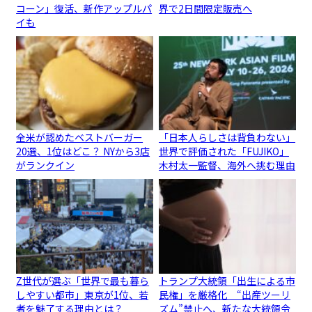
コーン」復活、新作アップルパ
界で2日間限定販売へ
イも
全米が認めたベストバーガー
「日本人らしさは背負わない」
20選、1位はどこ？ NYから3店
世界で評価された「FUJIKO」
がランクイン
木村太一監督、海外へ挑む理由
Z世代が選ぶ「世界で最も暮ら
トランプ大統領「出生による市
しやすい都市」東京が1位、若
民権」を厳格化 “出産ツーリ
者を魅了する理由とは？
ズム”禁止へ、新たな大統領令