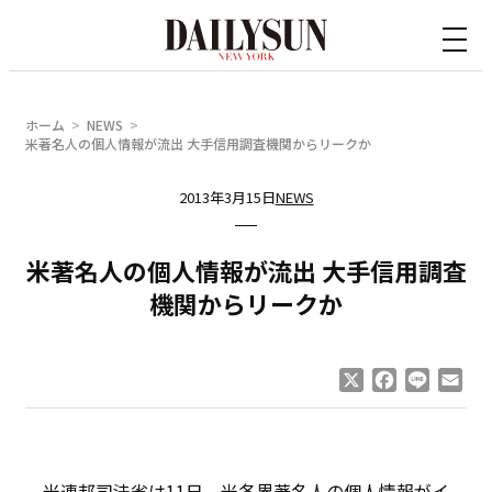
内
容
を
ス
ホーム
NEWS
キ
米著名人の個人情報が流出 大手信用調査機関からリークか
ッ
2013年3月15日
NEWS
プ
米著名人の個人情報が流出 大手信用調査
機関からリークか
X
Facebook
Line
Ema
米連邦司法省は11日、米各界著名人の個人情報がイ