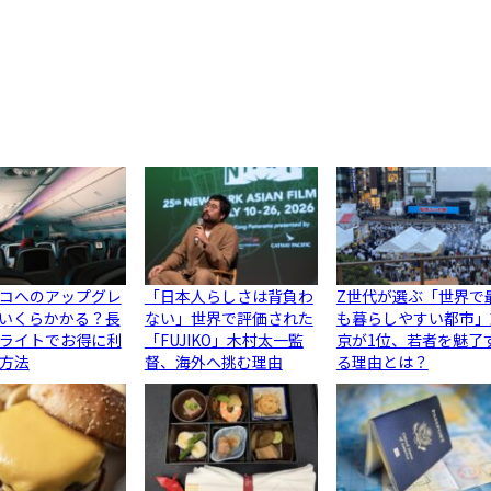
コへのアップグレ
「日本人らしさは背負わ
Z世代が選ぶ「世界で
いくらかかる？長
ない」世界で評価された
も暮らしやすい都市」
ライトでお得に利
「FUJIKO」木村太一監
京が1位、若者を魅了
方法
督、海外へ挑む理由
る理由とは？