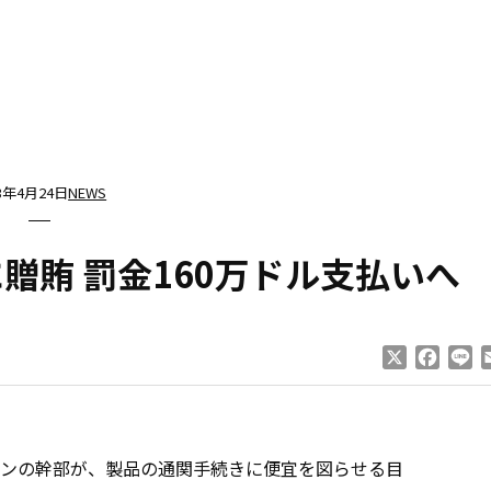
13年4月24日
NEWS
贈賄 罰金160万ドル支払いへ
X
Faceb
Li
ンの幹部が、製品の通関手続きに便宜を図らせる目