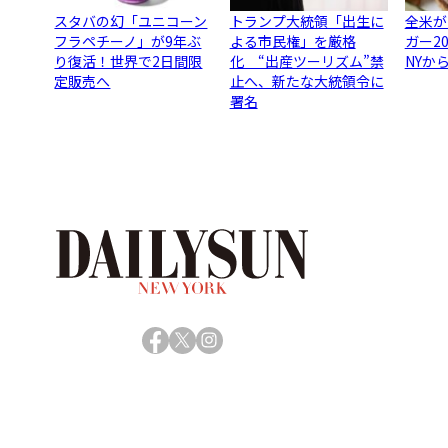
スタバの幻「ユニコーン
トランプ大統領「出生に
全米が
フラペチーノ」が9年ぶ
よる市民権」を厳格
ガー2
り復活！世界で2日間限
化 “出産ツーリズム”禁
NYか
定販売へ
止へ、新たな大統領令に
署名
Facebook
X
Instagram