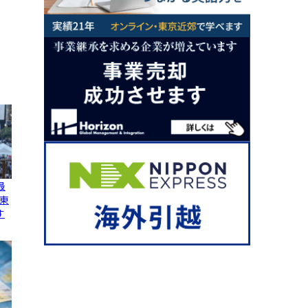
最
東
す