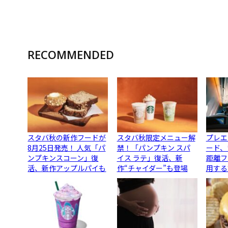
RECOMMENDED
スタバ秋の新作フードが
スタバ秋限定メニュー解
プレエ
8月25日発売！ 人気「パ
禁！「パンプキン スパ
ード、
ンプキンスコーン」復
イス ラテ」復活、新
距離フ
活、新作アップルパイも
作“チャイダー”も登場
用する