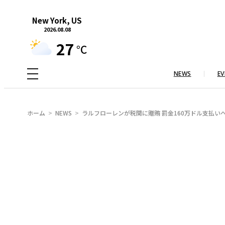
内
New York, US
容
2026.08.08
を
27
°C
ス
キ
NEWS
EV
ッ
プ
ホーム
NEWS
ラルフローレンが税関に贈賄 罰金160万ドル支払い