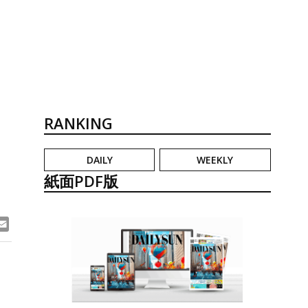
RANKING
DAILY
WEEKLY
紙面PDF版
ook
ne
Email