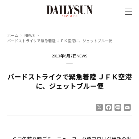
内
容
を
ス
ホーム
NEWS
キ
バードストライクで緊急着陸 ＪＦＫ空港に、ジェットブルー便
ッ
2013年6月7日
NEWS
プ
バードストライクで緊急着陸 ＪＦＫ空港
に、ジェットブルー便
X
Facebook
Line
Ema
６日午前８時ごろ、ニューヨーク発フロリダ行きの米