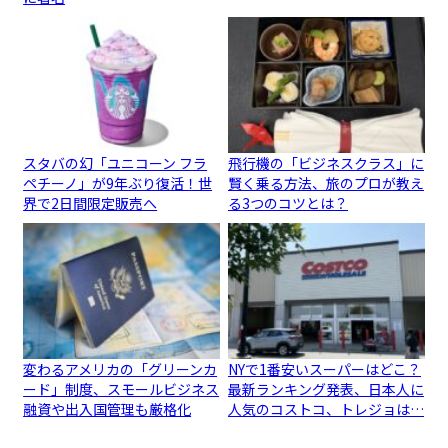
スタバの幻「ユニコーン フラ
飛行機の「ビジネスクラス」に
ペチーノ」が9年ぶり復活！世
賢く乗る方法、旅のプロが教え
界で2日間限定販売へ
る3つのコツとは？
変わるアメリカの「グリーンカ
NYで1番安いスーパーはどこ？
ード」制度、スモールビジネス
最新ランキング発表、日本人に
融資や出入国管理も厳格化
人気のコストコ、トレジョは…