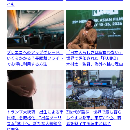
イも
プレエコへのアップグレード、
「日本人らしさは背負わない」
いくらかかる？長距離フライト
世界で評価された「FUJIKO」
でお得に利用する方法
木村太一監督、海外へ挑む理由
トランプ大統領「出生による市
Z世代が選ぶ「世界で最も暮ら
民権」を厳格化 “出産ツーリ
しやすい都市」東京が1位、若
ズム”禁止へ、新たな大統領令
者を魅了する理由とは？
に署名