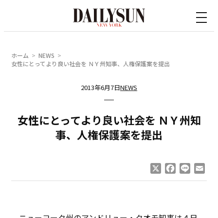
内
容
を
ス
ホーム
NEWS
キ
女性にとってより良い社会を ＮＹ州知事、人権保護案を提出
ッ
2013年6月7日
NEWS
プ
女性にとってより良い社会を ＮＹ州知
事、人権保護案を提出
X
Facebook
Line
Ema
ニューヨーク州のアンドリュー・クオモ知事は４日、