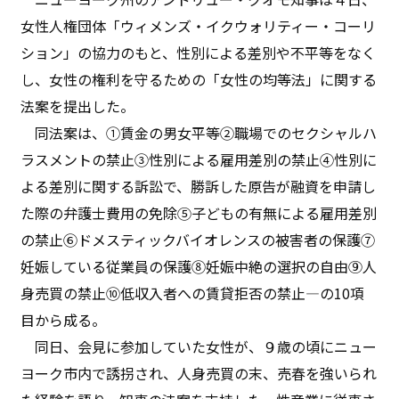
女性人権団体「ウィメンズ・イクウォリティー・コーリ
ション」の協力のもと、性別による差別や不平等をなく
し、女性の権利を守るための「女性の均等法」に関する
法案を提出した。
同法案は、①賃金の男女平等②職場でのセクシャルハ
ラスメントの禁止③性別による雇用差別の禁止④性別に
よる差別に関する訴訟で、勝訴した原告が融資を申請し
た際の弁護士費用の免除⑤子どもの有無による雇用差別
の禁止⑥ドメスティックバイオレンスの被害者の保護⑦
妊娠している従業員の保護⑧妊娠中絶の選択の自由⑨人
身売買の禁止⑩低収入者への賃貸拒否の禁止—の10項
目から成る。
同日、会見に参加していた女性が、９歳の頃にニュー
ヨーク市内で誘拐され、人身売買の末、売春を強いられ