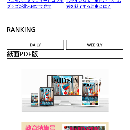
「スタバ×ミッフィー」コラボ
しやすい都市」東京が1位、若
グッズが北米限定で登場
者を魅了する理由とは？
RANKING
DAILY
WEEKLY
紙面PDF版