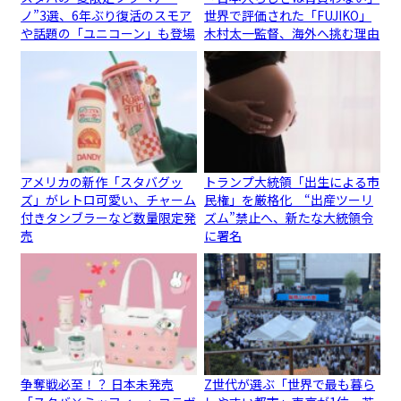
ノ”3選、6年ぶり復活のスモア
世界で評価された「FUJIKO」
や話題の「ユニコーン」も登場
木村太一監督、海外へ挑む理由
アメリカの新作「スタバグッ
トランプ大統領「出生による市
ズ」がレトロ可愛い、チャーム
民権」を厳格化 “出産ツーリ
付きタンブラーなど数量限定発
ズム”禁止へ、新たな大統領令
売
に署名
争奪戦必至！？ 日本未発売
Z世代が選ぶ「世界で最も暮ら