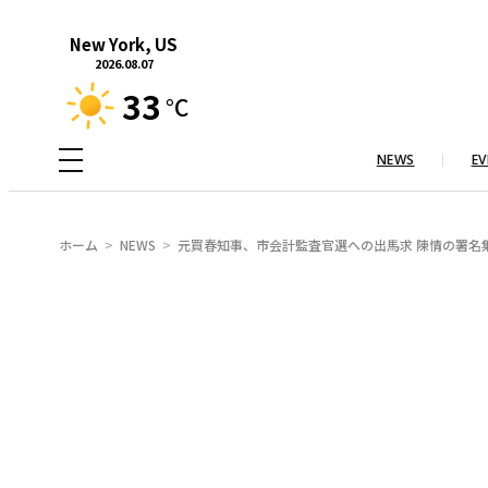
内
New York, US
容
2026.08.07
を
33
°C
ス
キ
NEWS
EV
ッ
プ
ホーム
NEWS
元買春知事、市会計監査官選への出馬求 陳情の署名