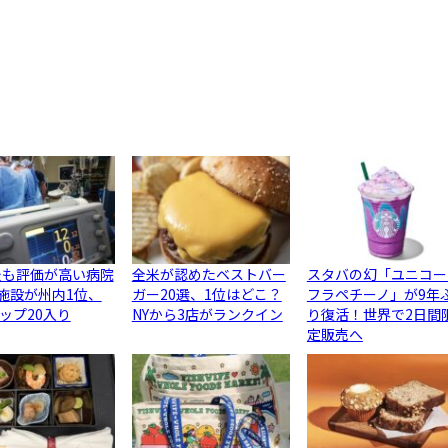
最も評価が高い病院
全米が認めたベストバー
スタバの幻「ユニコー
3施設が州内1位、
ガー20選、1位はどこ？
フラペチーノ」が9年
ップ20入り
NYから3店がランクイン
り復活！世界で2日間
定販売へ