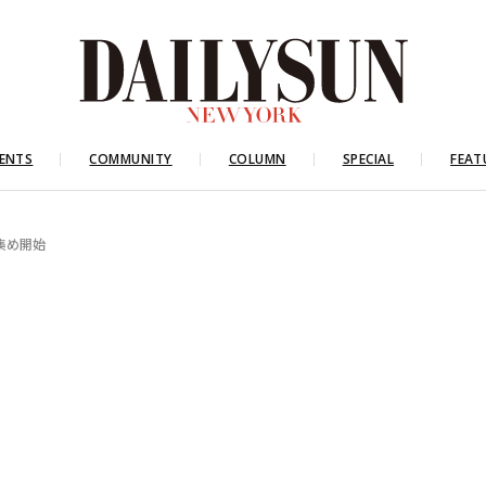
ENTS
COMMUNITY
COLUMN
SPECIAL
FEAT
集め開始