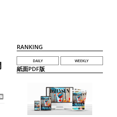
RANKING
DAILY
WEEKLY
開
紙面PDF版
ook
ne
Email