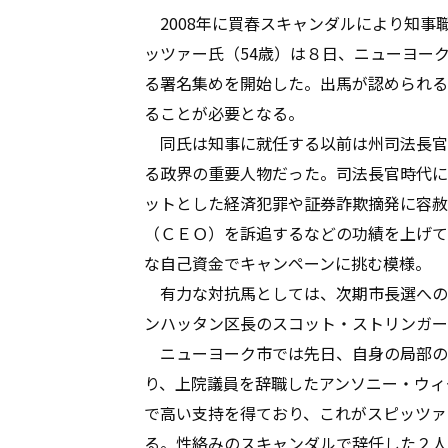
2008年に買春スキャンダルにより知事
ッツァー氏（54歳）は８日、ニューヨー
る署名集めを開始した。出馬が認められるに
ることが必要となる。
同氏は知事に就任する以前は州司法長官
る政界の重要人物だった。司法長官時代に
ットとした経済犯罪や証券詐欺摘発に容赦
（ＣＥＯ）を訴追するなどの功績を上げて
な自己資金でキャンペーンに挑む模様。
有力な対抗馬としては、次期市長選への
ンハッタン区長のスコット・ストリンガー
ニューヨーク市では先日、自身の局部の
り、上院議員を辞職したアンソニー・ウィ
で高い支持を得ており、これがスピッツァ
る。性絡みのスキャンダルで辞任した２人