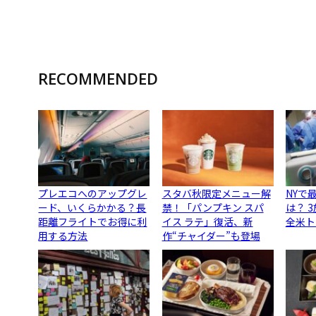
RECOMMENDED
プレエコへのアップグレ
スタバ秋限定メニュー解
NYで
ード、いくらかかる？長
禁！「パンプキン スパ
は？ 
距離フライトでお得に利
イス ラテ」復活、新
全米ト
用する方法
作“チャイダー”も登場