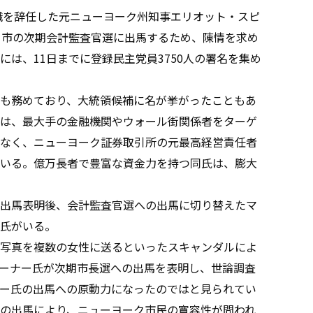
職を辞任した元ニューヨーク州知事エリオット・スピ
ク市の次期会計監査官選に出馬するため、陳情を求め
は、11日までに登録民主党員3750人の署名を集め
も務めており、大統領候補に名が挙がったこともあ
は、最大手の金融機関やウォール街関係者をターゲ
なく、ニューヨーク証券取引所の元最高経営責任者
いる。億万長者で豊富な資金力を持つ同氏は、膨大
出馬表明後、会計監査官選への出馬に切り替えたマ
氏がいる。
写真を複数の女性に送るといったスキャンダルによ
ーナー氏が次期市長選への出馬を表明し、世論調査
ー氏の出馬への原動力になったのではと見られてい
の出馬により、ニューヨーク市民の寛容性が問われ