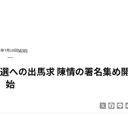
13年7月10日
NEWS
選への出馬求 陳情の署名集め
始
X
Faceb
Li