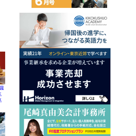
背
×
メ