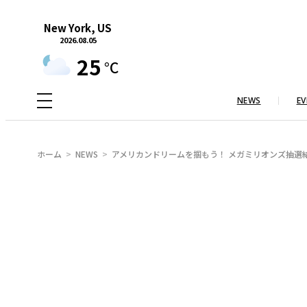
内
New York, US
容
2026.08.05
を
25
°C
ス
キ
NEWS
EV
ッ
プ
ホーム
NEWS
アメリカンドリームを掴もう！ メガミリオンズ抽選