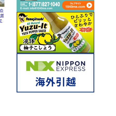
の
近郊
で