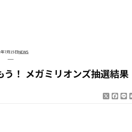
13年7月15日
NEWS
もう！ メガミリオンズ抽選結果
X
Faceb
Li