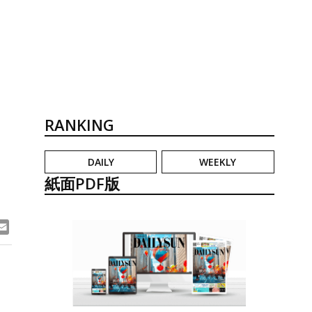
RANKING
DAILY
WEEKLY
紙面PDF版
ook
ne
Email