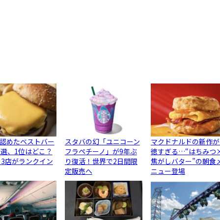
認めたベストバー
スタバの幻「ユニコーン
マクドナルドの新作が
0選、1位はどこ？
フラペチーノ」が9年ぶ
徳すぎる…“はちみつ
ら3店がランクイン
り復活！世界で2日間限
焦がしバター”の朝食
定販売へ
ニュー登場