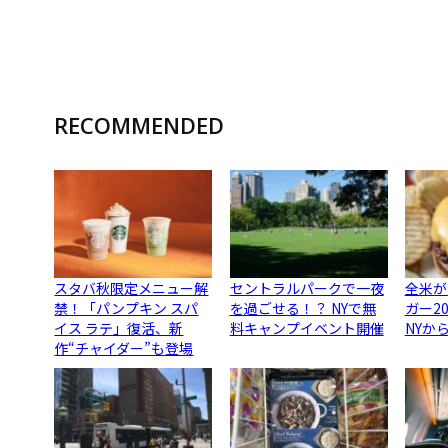
RECOMMENDED
スタバ秋限定メニュー解
セントラルパークで一夜
全米が
禁！「パンプキン スパ
を過ごせる！？ NYで無
ガー2
イス ラテ」復活、新
料キャンプイベント開催
NYか
作“チャイダー”も登場