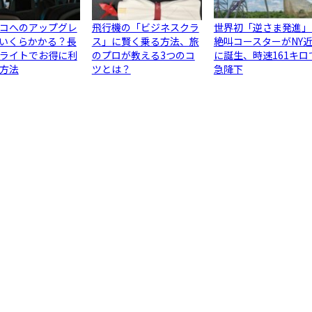
コへのアップグレ
飛行機の「ビジネスクラ
世界初「逆さま発進」
いくらかかる？長
ス」に賢く乗る方法、旅
絶叫コースターがNY
ライトでお得に利
のプロが教える3つのコ
に誕生、時速161キロ
方法
ツとは？
急降下