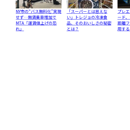
NY市の“バス無料化”実現
「スーパーとは思えな
プレエ
せず…無賃乗車増加で
い」トレジョの冷凍食
ード、
MTA「運賃値上げの恐
品、そのおいしさの秘密
距離フ
れ」
とは？
用する