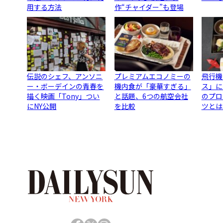
用する方法
作“チャイダー”も登場
伝説のシェフ、アンソニ
プレミアムエコノミーの
飛行機
ー・ボーデインの青春を
機内食が「豪華すぎる」
ス」に
描く映画「Tony」つい
と話題、6つの航空会社
のプロ
にNY公開
を比較
ツとは