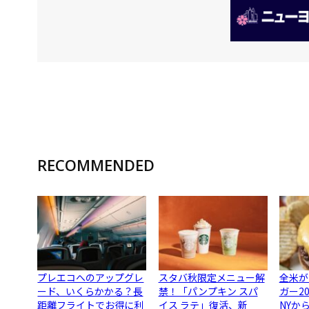
RECOMMENDED
プレエコへのアップグレ
スタバ秋限定メニュー解
全米が
ード、いくらかかる？長
禁！「パンプキン スパ
ガー2
距離フライトでお得に利
イス ラテ」復活、新
NYか