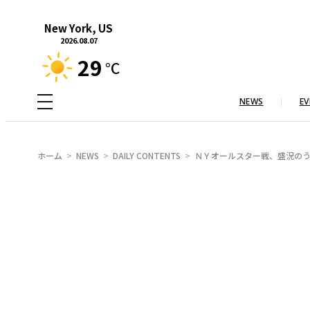
内
New York, US
容
2026.08.07
を
29
°C
ス
キ
NEWS
EV
ッ
プ
ホーム
NEWS
DAILY CONTENTS
ＮＹオールスター戦、盛況の