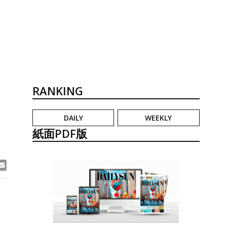
RANKING
DAILY
WEEKLY
紙面PDF版
ook
ne
Email