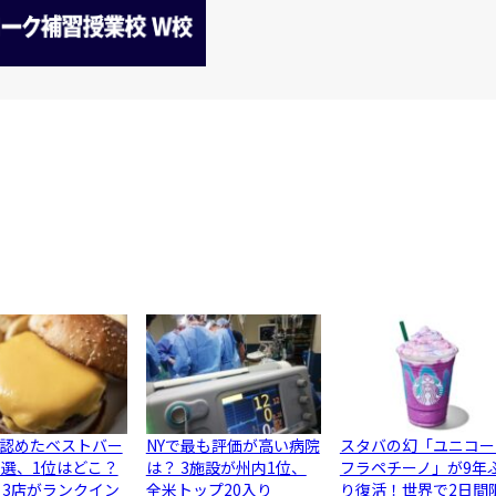
認めたベストバー
NYで最も評価が高い病院
スタバの幻「ユニコー
0選、1位はどこ？
は？ 3施設が州内1位、
フラペチーノ」が9年
ら3店がランクイン
全米トップ20入り
り復活！世界で2日間