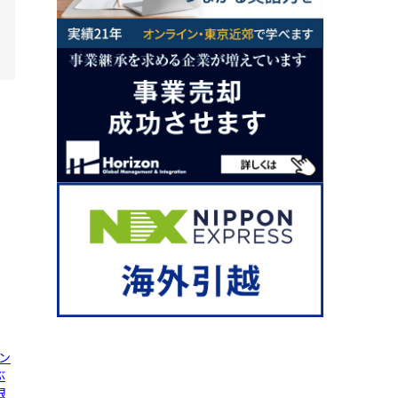
ン
ぶ
限