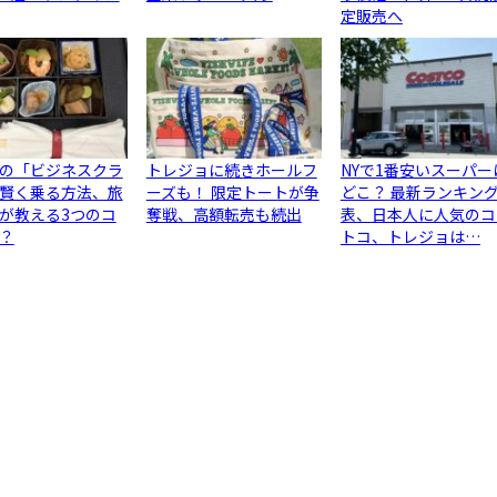
定販売へ
の「ビジネスクラ
トレジョに続きホールフ
NYで1番安いスーパー
賢く乗る方法、旅
ーズも！ 限定トートが争
どこ？ 最新ランキン
が教える3つのコ
奪戦、高額転売も続出
表、日本人に人気のコ
？
トコ、トレジョは…