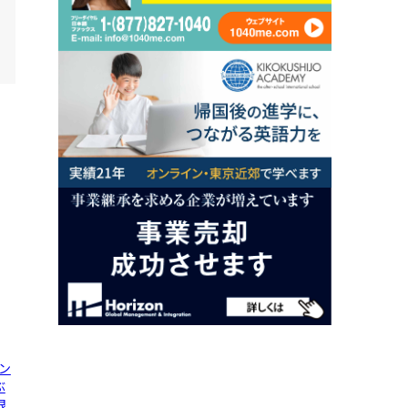
ン
ぶ
限