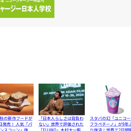
秋の新作フードが
「日本人らしさは背負わ
スタバの幻「ユニコー
5日発売！ 人気「パ
ない」世界で評価された
フラペチーノ」が9年
ンスコーン」復
「FUJIKO」木村太一監
り復活！世界で2日間