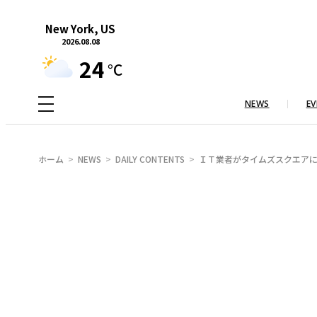
内
New York, US
容
2026.08.08
を
24
°C
ス
キ
NEWS
EV
ッ
プ
ホーム
NEWS
DAILY CONTENTS
ＩＴ業者がタイムズスクエアに