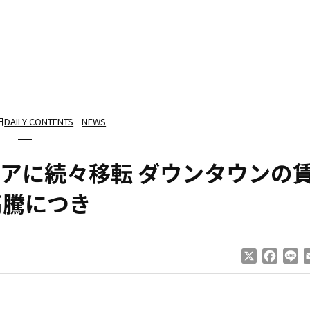
日
DAILY CONTENTS
NEWS
アに続々移転 ダウンタウンの
高騰につき
X
Faceb
Li