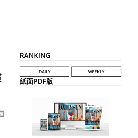
RANKING
DAILY
WEEKLY
賃
紙面PDF版
ook
ne
Email