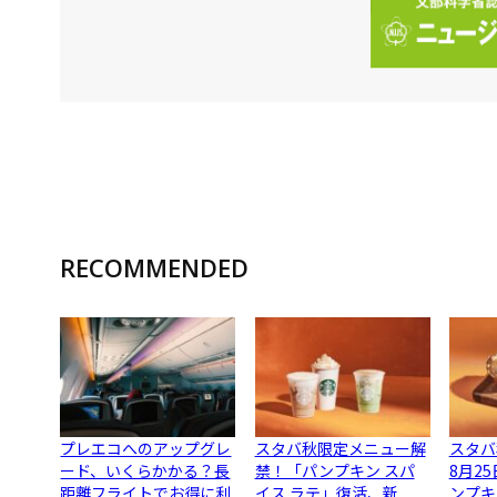
RECOMMENDED
プレエコへのアップグレ
スタバ秋限定メニュー解
スタバ
ード、いくらかかる？長
禁！「パンプキン スパ
8月2
距離フライトでお得に利
イス ラテ」復活、新
ンプキ