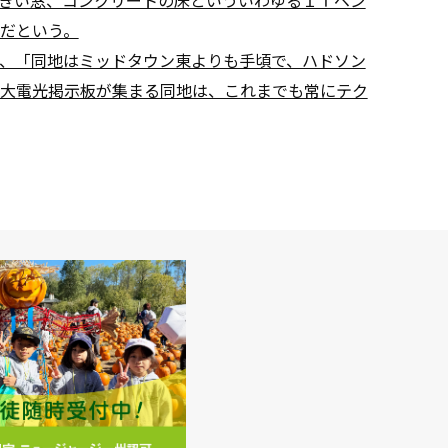
だという。
、「同地はミッドタウン東よりも手頃で、ハドソン
大電光掲示板が集まる同地は、これまでも常にテク