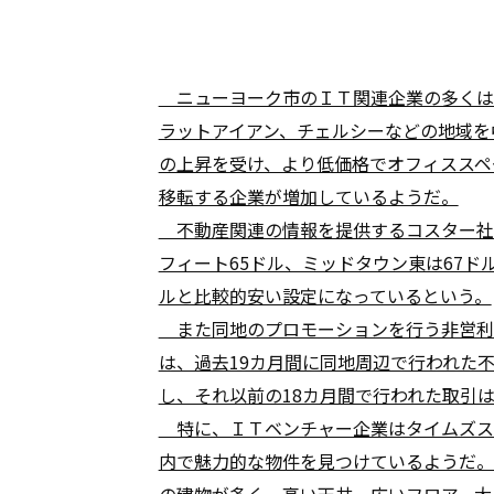
ニューヨーク市のＩＴ関連企業の多くは
ラットアイアン、チェルシーなどの地域を
の上昇を受け、より低価格でオフィススペ
移転する企業が増加しているようだ。
不動産関連の情報を提供するコスター社
フィート65ドル、ミッドタウン東は67ド
ルと比較的安い設定になっているという。
また同地のプロモーションを行う非営利
は、過去19カ月間に同地周辺で行われた
し、それ以前の18カ月間で行われた取引は
特に、ＩＴベンチャー企業はタイムズス
内で魅力的な物件を見つけているようだ。
の建物が多く、高い天井、広いフロア、大