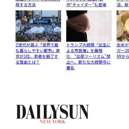
用する方法
作“チャイダー”も登場
活、新
Z世代が選ぶ「世界で最
トランプ大統領「出生に
全米が
も暮らしやすい都市」東
よる市民権」を厳格
ガー2
京が1位、若者を魅了す
化 “出産ツーリズム”禁
NYか
る理由とは？
止へ、新たな大統領令に
署名