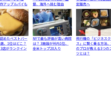
作アップルパイも
督、海外へ挑む理由
定販売へ
認めたベストバー
NYで最も評価が高い病院
飛行機の「ビジネスク
0選、1位はどこ？
は？ 3施設が州内1位、
ス」に賢く乗る方法、
ら3店がランクイン
全米トップ20入り
のプロが教える3つの
ツとは？