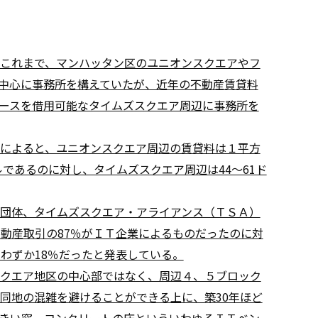
これまで、マンハッタン区のユニオンスクエアやフ
中心に事務所を構えていたが、近年の不動産賃貸料
ースを借用可能なタイムズスクエア周辺に事務所を
によると、ユニオンスクエア周辺の賃貸料は１平方
ルであるのに対し、タイムズスクエア周辺は44〜61ド
団体、タイムズスクエア・アライアンス（ＴＳＡ）
不動産取引の87％がＩＴ企業によるものだったのに対
わずか18％だったと発表している。
クエア地区の中心部ではなく、周辺４、５ブロック
同地の混雑を避けることができる上に、築30年ほど
きい窓、コンクリートの床といういわゆるＩＴベン