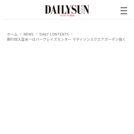
内
容
を
ス
ホーム
NEWS
DAILY CONTENTS
キ
興行収入全米一はバークレイズセンター マディソンスクエアガーデン抜く
ッ
プ