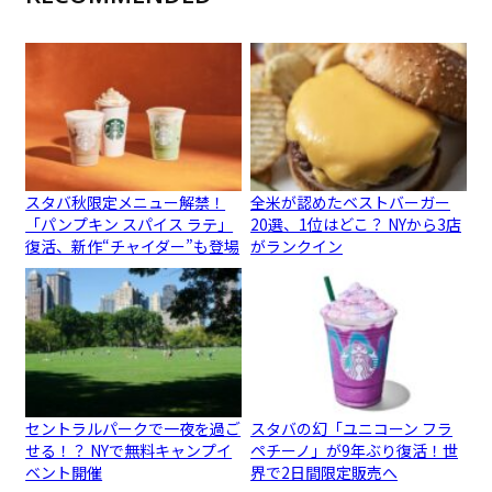
スタバ秋限定メニュー解禁！
全米が認めたベストバーガー
「パンプキン スパイス ラテ」
20選、1位はどこ？ NYから3店
復活、新作“チャイダー”も登場
がランクイン
セントラルパークで一夜を過ご
スタバの幻「ユニコーン フラ
せる！？ NYで無料キャンプイ
ペチーノ」が9年ぶり復活！世
ベント開催
界で2日間限定販売へ