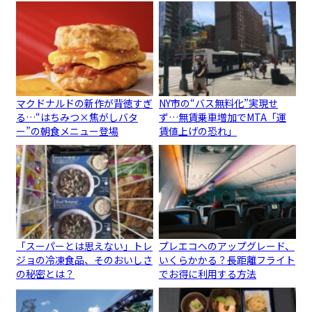
マクドナルドの新作が背徳すぎ
NY市の“バス無料化”実現せ
る…“はちみつ×焦がしバタ
ず…無賃乗車増加でMTA「運
ー”の朝食メニュー登場
賃値上げの恐れ」
「スーパーとは思えない」トレ
プレエコへのアップグレード、
ジョの冷凍食品、そのおいしさ
いくらかかる？長距離フライト
の秘密とは？
でお得に利用する方法