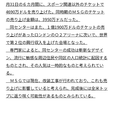
月31日の６カ月間に、スポーツ関連以外のチケットで
4690万ドルを売り上げた。同時期のＭＳＧのチケット
の売り上げ金額は、3950万ドルだった。
同センターはまた、１億1900万ドルのチケットの売
り上げがあったロンドンのＯ２アリーナに次いで、世界
で第２位の興行収入を上げた会場となった。
専門家によると、同センターの成功は斬新なデザイ
ン、流行に敏感な周辺住民や同区の人口統計に起因する
ものとされ、その人気は一時的なものと考えられてい
る。
ＭＳＧでは現在、改装工事が行われており、これも売
り上げに影響していると考えられ、完成後には全米トッ
プに返り咲く可能性があるものとみられている。