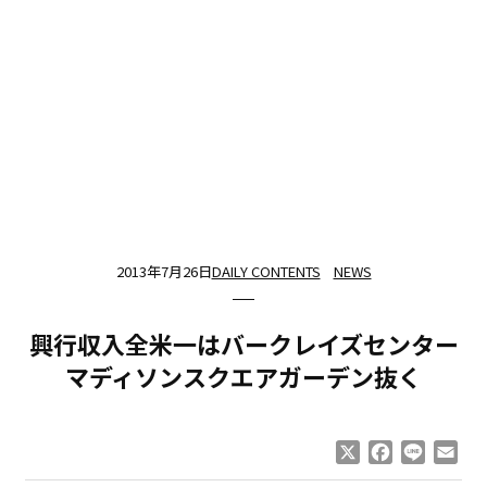
2013年7月26日
DAILY CONTENTS
NEWS
興行収入全米一はバークレイズセンター
マディソンスクエアガーデン抜く
X
Facebook
Line
Ema