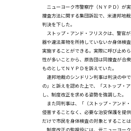
ニューヨーク市警察庁（ＮＹＰＤ）が実
捜査方法に関する集団訴訟で、米連邦地裁
判決を下した。
ストップ・アンド・フリスクは、警官が
器や違法薬物を所持していないか身体検査
実施することができる。実際に呼び止めら
性が多いことから、原告団は同捜査が合衆
ものとしてＮＹＰＤを訴えていた。
連邦地裁のシンドリン判事は判決の中で
の」と訴えを認めた上で、「ストップ・ア
し、制度改正を求める姿勢を強調した。
また同判事は、「（ストップ・アンド・
侵害することなく、必要な治安保護を提供
だけで市民を身体検査の対象とすることは
制度改正の監視役には、元ニューヨーク