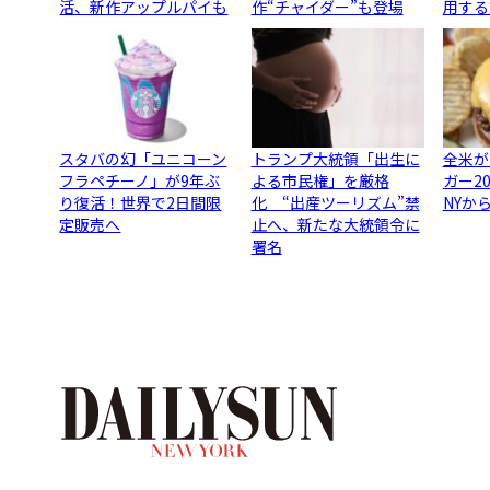
活、新作アップルパイも
作“チャイダー”も登場
用する
スタバの幻「ユニコーン
トランプ大統領「出生に
全米が
フラペチーノ」が9年ぶ
よる市民権」を厳格
ガー2
り復活！世界で2日間限
化 “出産ツーリズム”禁
NYか
定販売へ
止へ、新たな大統領令に
署名