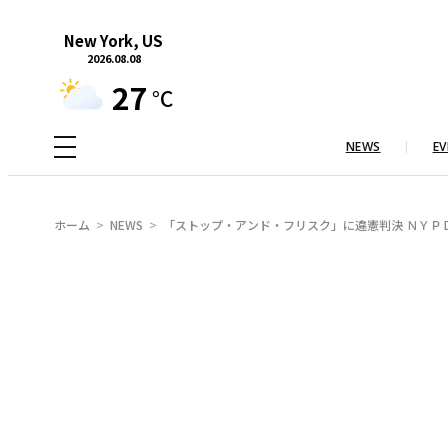
内
New York, US
容
2026.08.08
を
27
°C
ス
キ
NEWS
EV
ッ
プ
ホーム
NEWS
「ストップ・アンド・フリスク」に違憲判決 ＮＹＰ