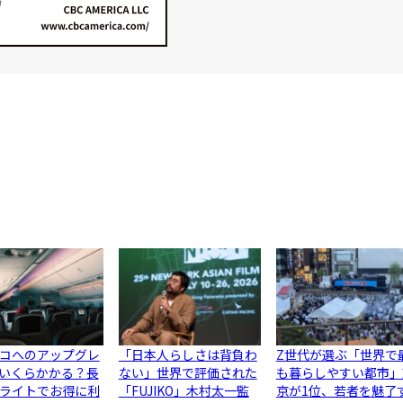
コへのアップグレ
「日本人らしさは背負わ
Z世代が選ぶ「世界で
いくらかかる？長
ない」世界で評価された
も暮らしやすい都市」
ライトでお得に利
「FUJIKO」木村太一監
京が1位、若者を魅了