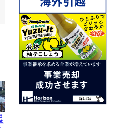
最
東
す