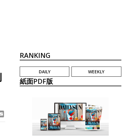
RANKING
DAILY
WEEKLY
制
紙面PDF版
ook
ne
Email