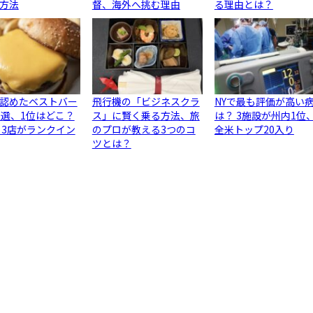
方法
督、海外へ挑む理由
る理由とは？
認めたベストバー
飛行機の「ビジネスクラ
NYで最も評価が高い
0選、1位はどこ？
ス」に賢く乗る方法、旅
は？ 3施設が州内1位
ら3店がランクイン
のプロが教える3つのコ
全米トップ20入り
ツとは？