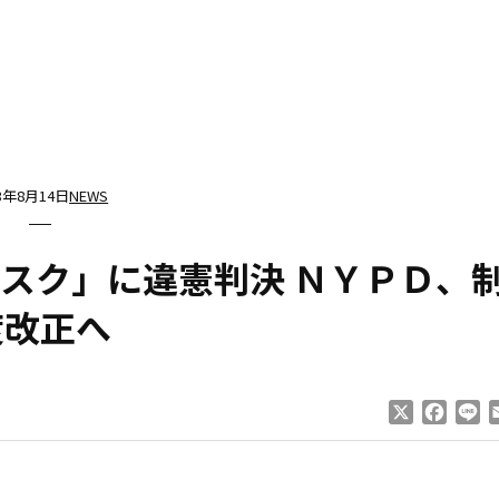
13年8月14日
NEWS
スク」に違憲判決 ＮＹＰＤ、
度改正へ
X
Faceb
Li