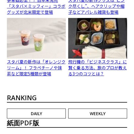
争奪戦必至！？ 日本未発売
スタバ夏の新作グッズは“ピン
「スタバ×ミッフィー」コラボ
ク尽くし”、ヘアクリップや帽
グッズが北米限定で登場
子などアパレル雑貨も登場
スタバ夏の新作は「オレンジク
飛行機の「ビジネスクラス」に
リーム」！ フラペチーノや抹
賢く乗る方法、旅のプロが教え
茶など限定5種類が登場
る3つのコツとは？
RANKING
DAILY
WEEKLY
紙面PDF版