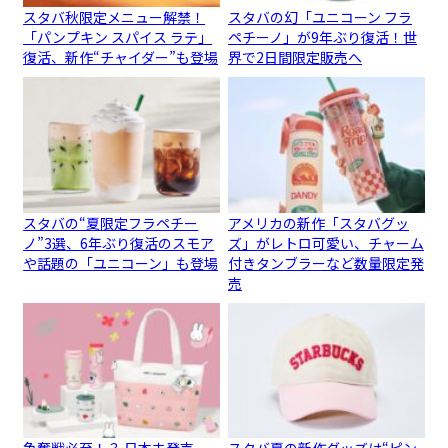
スタバ秋限定メニュー解禁！
スタバの幻「ユニコーン フラ
「パンプキン スパイス ラテ」
ペチーノ」が9年ぶり復活！世
復活、新作“チャイダー”も登場
界で2日間限定販売へ
スタバの“夏限定フラペチー
アメリカの新作「スタバグッ
ノ”3選、6年ぶり復活のスモア
ズ」がレトロ可愛い、チャーム
や話題の「ユニコーン」も登場
付きタンブラーなど数量限定発
売