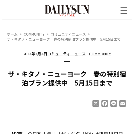
内
容
を
ス
ホーム
COMMUNITY
コミュニティニュース
キ
ザ・キタノ・ニューヨーク 春の特別宿泊プラン提供中 5月15日まで
ッ
2014年4月4日
コミュニティニュース
COMMUNITY
プ
ザ・キタノ・ニューヨーク 春の特別宿
泊プラン提供中 5月15日まで
X
Facebook
Line
Ema
NY唯一の日系ホテル「ザ・キタノNY」が5月15日ま