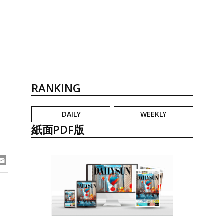
RANKING
DAILY
WEEKLY
紙面PDF版
ook
ne
Email