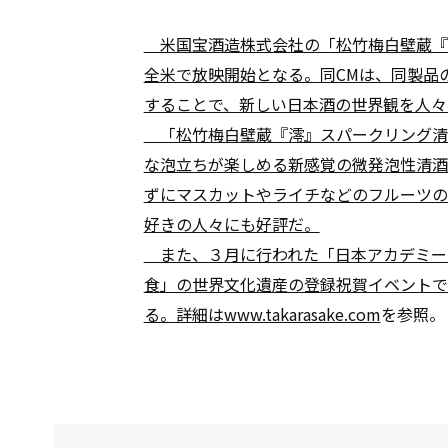
米国宝酒造株式会社の「松竹梅白壁蔵『
全米で放映開始となる。同CMは、同製品
することで、新しい日本酒の世界観を人々
「松竹梅白壁蔵『澪』スパークリング清
な泡立ちが楽しめる新感覚の微発泡性清酒
ずにマスカットやライチなどのフルーツの
好きの人々にも好評だ。
また、３月に行われた「日本アカデミー
食」の世界文化遺産の登録祝賀イベントで
る。詳細は
www.takarasake.com
を参照。