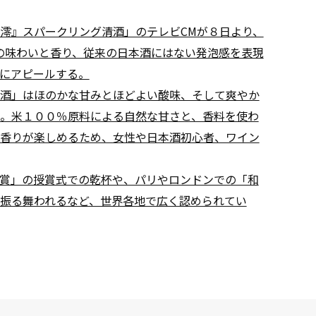
澪』スパークリング清酒」のテレビCMが８日より、
の味わいと香り、従来の日本酒にはない発泡感を表現
にアピールする。
酒」はほのかな甘みとほどよい酸味、そして爽やか
。米１００％原料による自然な甘さと、香料を使わ
香りが楽しめるため、女性や日本酒初心者、ワイン
賞」の授賞式での乾杯や、パリやロンドンでの「和
振る舞われるなど、世界各地で広く認められてい