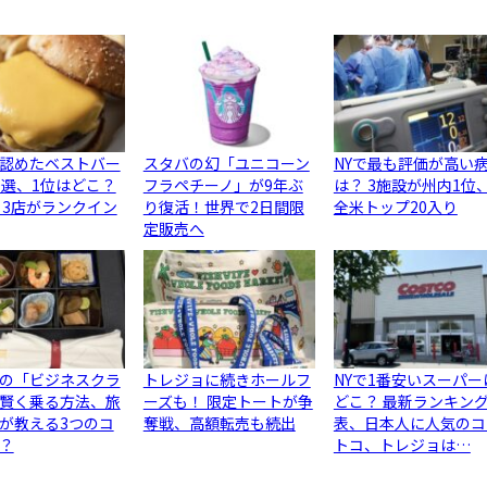
認めたベストバー
スタバの幻「ユニコーン
NYで最も評価が高い
0選、1位はどこ？
フラペチーノ」が9年ぶ
は？ 3施設が州内1位
ら3店がランクイン
り復活！世界で2日間限
全米トップ20入り
定販売へ
の「ビジネスクラ
トレジョに続きホールフ
NYで1番安いスーパー
賢く乗る方法、旅
ーズも！ 限定トートが争
どこ？ 最新ランキン
が教える3つのコ
奪戦、高額転売も続出
表、日本人に人気のコ
？
トコ、トレジョは…