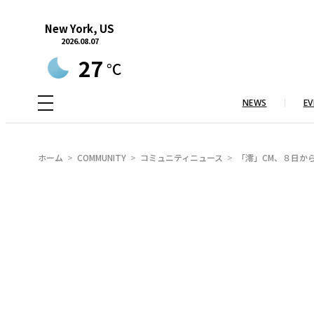
内
New York, US
容
2026.08.07
を
27
°C
ス
キ
NEWS
EV
ッ
プ
ホーム
COMMUNITY
コミュニティニュース
「澪」CM、８日か