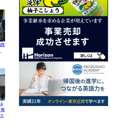
病院
、
は
グ発
ス