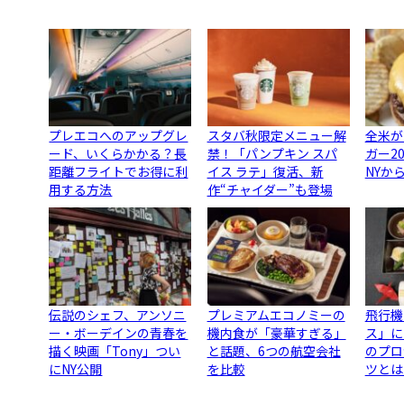
プレエコへのアップグレ
スタバ秋限定メニュー解
全米が
ード、いくらかかる？長
禁！「パンプキン スパ
ガー2
距離フライトでお得に利
イス ラテ」復活、新
NYか
用する方法
作“チャイダー”も登場
伝説のシェフ、アンソニ
プレミアムエコノミーの
飛行機
ー・ボーデインの青春を
機内食が「豪華すぎる」
ス」に
描く映画「Tony」つい
と話題、6つの航空会社
のプロ
にNY公開
を比較
ツとは