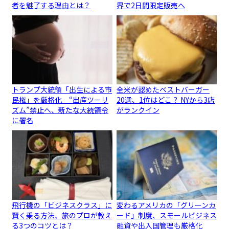
者を魅了する理由とは？
界で2日間限定販売へ
トランプ大統領「出生による市
全米が認めたベストバーガー
民権」を厳格化 “出産ツーリ
20選、1位はどこ？ NYから3店
ズム”禁止へ、新たな大統領令
がランクイン
に署名
飛行機の「ビジネスクラス」に
変わるアメリカの「グリーンカ
賢く乗る方法、旅のプロが教え
ード」制度、スモールビジネス
る3つのコツとは？
融資や出入国管理も厳格化