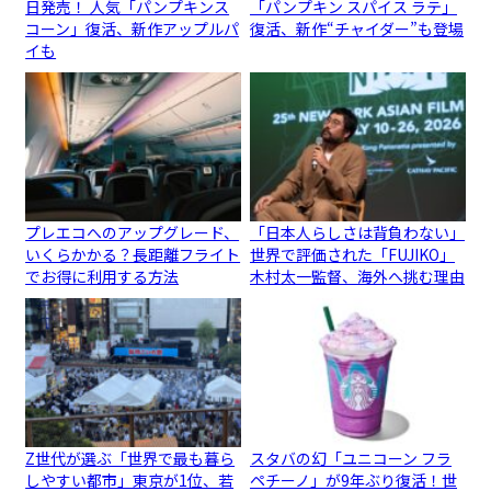
日発売！ 人気「パンプキンス
「パンプキン スパイス ラテ」
コーン」復活、新作アップルパ
復活、新作“チャイダー”も登場
イも
プレエコへのアップグレード、
「日本人らしさは背負わない」
いくらかかる？長距離フライト
世界で評価された「FUJIKO」
でお得に利用する方法
木村太一監督、海外へ挑む理由
Z世代が選ぶ「世界で最も暮ら
スタバの幻「ユニコーン フラ
しやすい都市」東京が1位、若
ペチーノ」が9年ぶり復活！世