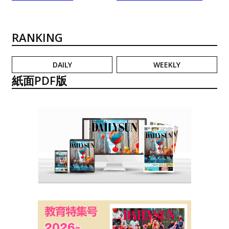
RANKING
DAILY
WEEKLY
紙面PDF版