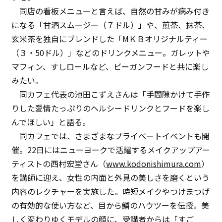
同店の看板メニューと言えば、自然の甘みが病み付き
になる「甘酒スムージー（７ドル）」や、煎茶、抹茶、
玄米茶を独自にブレンドした「MＫＢオリジナルティー
（３・50ドル）」などのドリンクメニュー。ガレットや
マフィン、すしロールなど、ビーガンフードと共に楽し
みたい。
同カフェ代表の池田こずえさんは「手間隙かけて手作
りした愛情たっぷりのヘルシードリンクとフードを楽し
んでほしい」と語る。
同カフェでは、さまざまなプライベートイベントも開
催。22日にはニューヨークで活躍するメイクアップアー
ティストの西村宏堂さん（
www.kodonishimura.com
）
を講師に迎え、女性の内面と外見の美しさを磨くという
内容のレクチャーを実施した。時短メイクやつけまつげ
の有効的な使い方など、目から鱗のハウツーを伝授。美
しく変わりゆくモデルの顔に、受講者からは「すご