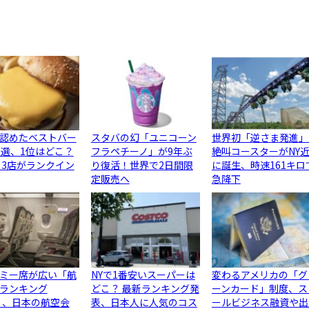
認めたベストバー
スタバの幻「ユニコーン
世界初「逆さま発進」
0選、1位はどこ？
フラペチーノ」が9年ぶ
絶叫コースターがNY
ら3店がランクイン
り復活！世界で2日間限
に誕生、時速161キロ
定販売へ
急降下
ミー席が広い「航
NYで1番安いスーパーは
変わるアメリカの「グ
ランキング
どこ？ 最新ランキング発
ーンカード」制度、ス
6」、日本の航空会
表、日本人に人気のコス
ールビジネス融資や出