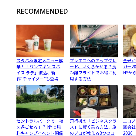
RECOMMENDED
スタバ秋限定メニュー解
プレエコへのアップグレ
全米が
禁！「パンプキン スパ
ード、いくらかかる？長
ガー2
イス ラテ」復活、新
距離フライトでお得に利
NYか
作“チャイダー”も登場
用する方法
セントラルパークで一夜
飛行機の「ビジネスクラ
エコノ
を過ごせる！？ NYで無
ス」に賢く乗る方法、旅
空会社
料キャンプイベント開催
のプロが教える3つのコ
202