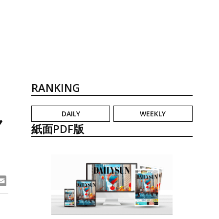
RANKING
DAILY
WEEKLY
ャ
紙面PDF版
ook
ne
Email