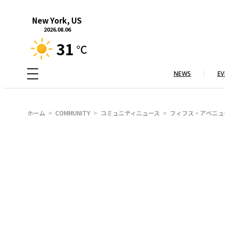
内
New York, US
容
2026.08.06
を
31
°C
ス
キ
NEWS
EV
ッ
プ
ホーム
COMMUNITY
コミュニティニュース
フィフス・アベニュ