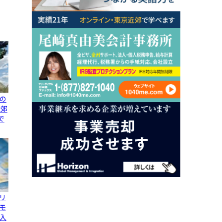
の
近郊
で
リ
モ
入