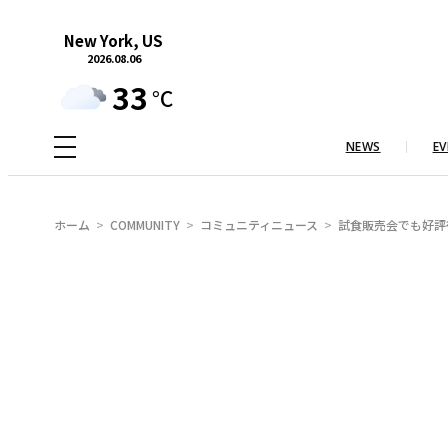
内
New York, US
容
2026.08.06
を
33
°C
ス
キ
NEWS
EV
ッ
プ
ホーム
COMMUNITY
コミュニティニュース
試食販売会でも好評