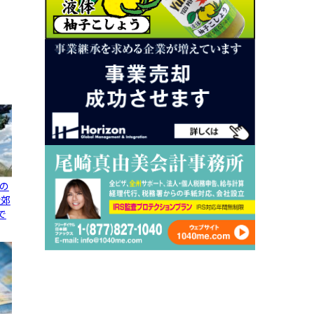
の
近郊
で