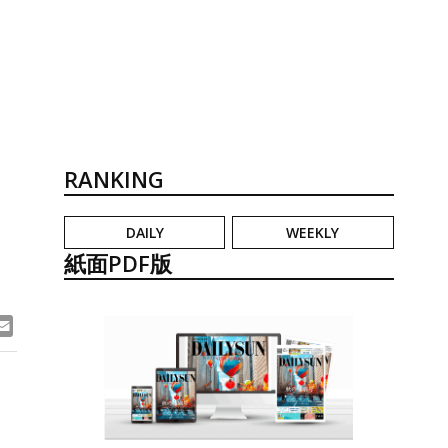
RANKING
DAILY
WEEKLY
紙面PDF版
ook
ne
Email