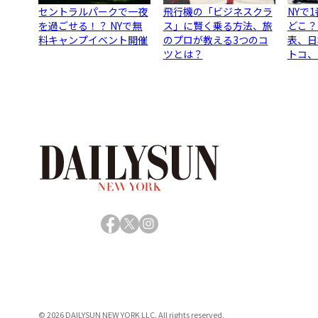
セントラルパークで一夜
飛行機の「ビジネスクラ
NYで
を過ごせる！？ NYで無
ス」に賢く乗る方法、旅
どこ？
料キャンプイベント開催
のプロが教える3つのコ
表、日
ツとは？
トコ、
Facebook
X
Instagram
© 2026 DAILYSUN NEW YORK LLC. All rights reserved.