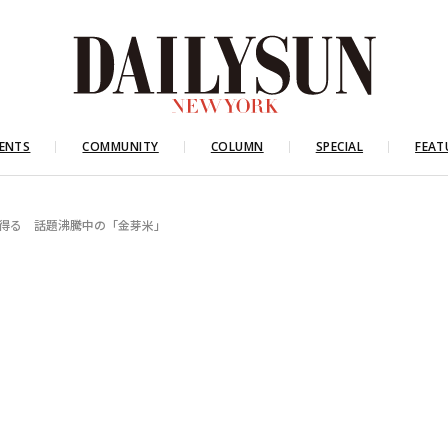
ENTS
COMMUNITY
COLUMN
SPECIAL
FEAT
得る 話題沸騰中の「金芽米」