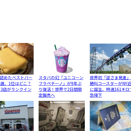
認めたベストバー
スタバの幻「ユニコーン
世界初「逆さま発進」
0選、1位はどこ？
フラペチーノ」が9年ぶ
絶叫コースターがNY
ら3店がランクイン
り復活！世界で2日間限
に誕生、時速161キロ
定販売へ
急降下