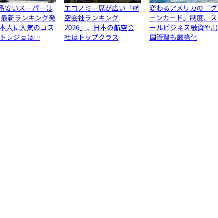
1番安いスーパーは
エコノミー席が広い「航
変わるアメリカの「グ
 最新ランキング発
空会社ランキング
ーンカード」制度、ス
本人に人気のコス
2026」、日本の航空会
ールビジネス融資や出
トレジョは…
社はトップクラス
国管理も厳格化