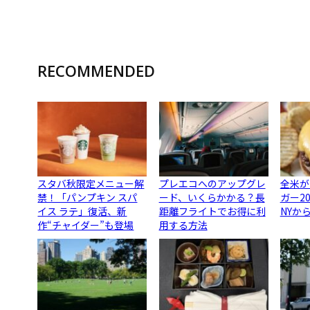
RECOMMENDED
スタバ秋限定メニュー解
プレエコへのアップグレ
全米が
禁！「パンプキン スパ
ード、いくらかかる？長
ガー2
イス ラテ」復活、新
距離フライトでお得に利
NYか
作“チャイダー”も登場
用する方法