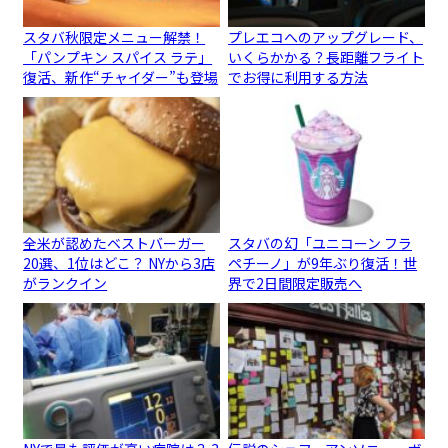
スタバ秋限定メニュー解禁！
プレエコへのアップグレード、
「パンプキン スパイス ラテ」
いくらかかる？長距離フライト
復活、新作“チャイダー”も登場
でお得に利用する方法
全米が認めたベストバーガー
スタバの幻「ユニコーン フラ
20選、1位はどこ？ NYから3店
ペチーノ」が9年ぶり復活！世
がランクイン
界で2日間限定販売へ