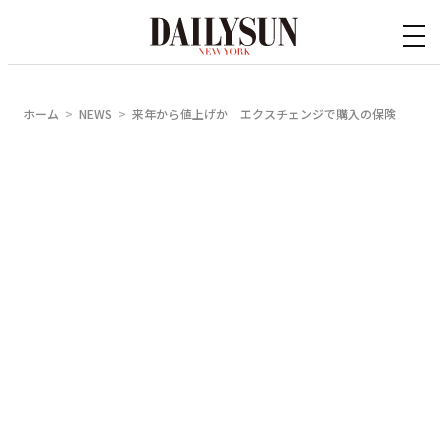
内
容
を
ス
ホーム
NEWS
来年から値上げか エクスチェンジで購入の保険
キ
ッ
プ