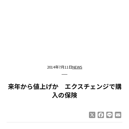
2014年7月11日
NEWS
来年から値上げか エクスチェンジで購
入の保険
X
Facebook
Line
Ema