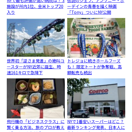
NYで最も評価が高い病院は？ 3
伝説のシェフ、アンソニー・ボ
施設が州内1位、全米トップ20
ーデインの青春を描く映画
入り
「Tony」ついにNY公開
世界初「逆さま発進」の絶叫コ
トレジョに続きホールフーズ
ースターがNY近郊に誕生、時
も！ 限定トートが争奪戦、高
速161キロで急降下
額転売も続出
飛行機の「ビジネスクラス」に
NYで1番安いスーパーはどこ？
賢く乗る方法、旅のプロが教え
最新ランキング発表、日本人に