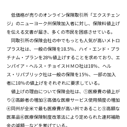
低価格が売りのオンライン保険取引所「エクスチェン
ジ」のニューヨーク州保険加入者に対し、保険料値上げ
を伝える文書が届き、多くの市民を困惑させている。
同取引所の保険会社の中でもっとも人気が高いメトロ
プラス社は、一般の保険を18.5％、ハイ・エンド・プラ
チナム・プランを28％値上げすることを求めており、エ
ンパイア・ヘルス・チョイスＨＭＯ社は18％、ヘル
ス・リパブリック社は一般の保険を15％、一部の加入
者に18％の値上げをそれぞれに要求している。
値上げの理由について保険会社は、①医療費の値上が
り②高齢者の増加③高価な医療サービス使用頻度の増加
④同州が全米で最も医療費が高い州であること⑤高額な
医薬品⑥医療保険制度改革法により定められた連邦補助
金の減額―などを挙げている。