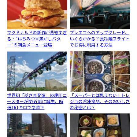
マクドナルドの新作が背徳すぎ
プレエコへのアップグレード、
る…“はちみつ×焦がしバタ
いくらかかる？長距離フライト
ー”の朝食メニュー登場
でお得に利用する方法
世界初「逆さま発進」の絶叫コ
「スーパーとは思えない」トレ
ースターがNY近郊に誕生、時
ジョの冷凍食品、そのおいしさ
速161キロで急降下
の秘密とは？