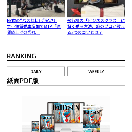
NY市の“バス無料化”実現せ
飛行機の「ビジネスクラス」に
ず…無賃乗車増加でMTA「運
賢く乗る方法、旅のプロが教え
賃値上げの恐れ」
る3つのコツとは？
RANKING
DAILY
WEEKLY
紙面PDF版