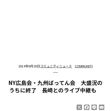
2014年8月20日
コミュニティニュース
COMMUNITY
NY広島会・九州ばってん会 大盛況の
うちに終了 長崎とのライブ中継も
X
Facebook
Line
Ema