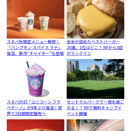
スタバ秋限定メニュー解禁！
全米が認めたベストバーガー
「パンプキン スパイス ラテ」
20選、1位はどこ？ NYから3店
復活、新作“チャイダー”も登場
がランクイン
スタバの幻「ユニコーン フラ
セントラルパークで一夜を過ご
ペチーノ」が9年ぶり復活！世
せる！？ NYで無料キャンプイ
界で2日間限定販売へ
ベント開催