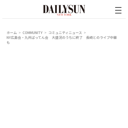
内
容
を
ス
ホーム
COMMUNITY
コミュニティニュース
キ
NY広島会・九州ばってん会 大盛況のうちに終了 長崎とのライブ中継
も
ッ
プ