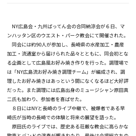
NY広島会・九州ばってん会の合同納涼会が６日、マ
ンハッタン区のウエスト・パーク教会にて開催された。
同会には約90人が参加し、長崎県の水産加工・農産
加工・流通室から届けられた品々とともに、同会初とな
る企画として広島風お好み焼き作りを行った。調理場で
は「NY広島流お好み焼き調理チーム」が編成され、調
理したお好み焼きはあっという間になくなるほど大好評
だった。また調理には広島出身のミュージシャン原田真
二氏も加わり、参加者を喜ばせた。
８日にはNYと長崎のライブ中継で、被爆者である早
崎氏が当時の長崎での体験と将来の展望を語った。
原田氏のライブでは、歴史ある荘厳な教会に高らかな
歌声とバンドの演奏が響きわたり、最後は会場総立ちの