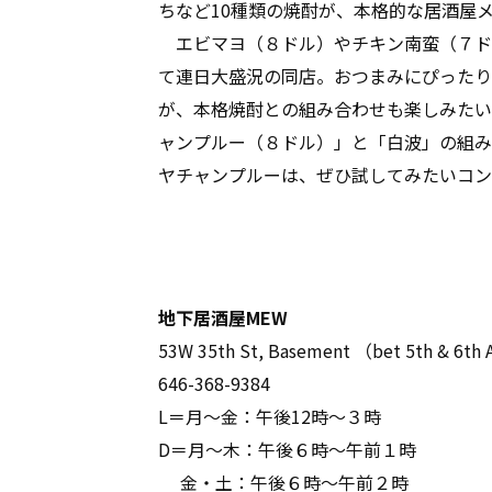
ちなど10種類の焼酎が、本格的な居酒屋
エビマヨ（８ドル）やチキン南蛮（７ド
て連日大盛況の同店。おつまみにぴったり
が、本格焼酎との組み合わせも楽しみたい
ャンプルー（８ドル）」と「白波」の組み
ヤチャンプルーは、ぜひ試してみたいコン
地下居酒屋MEW
53W 35th St, Basement （bet 5th & 6th
646-368-9384
L＝月～金：午後12時～３時
D＝月～木：午後６時～午前１時
金・土：午後６時～午前２時