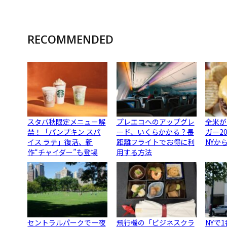
RECOMMENDED
スタバ秋限定メニュー解
プレエコへのアップグレ
全米が
禁！「パンプキン スパ
ード、いくらかかる？長
ガー2
イス ラテ」復活、新
距離フライトでお得に利
NYか
作“チャイダー”も登場
用する方法
セントラルパークで一夜
飛行機の「ビジネスクラ
NYで