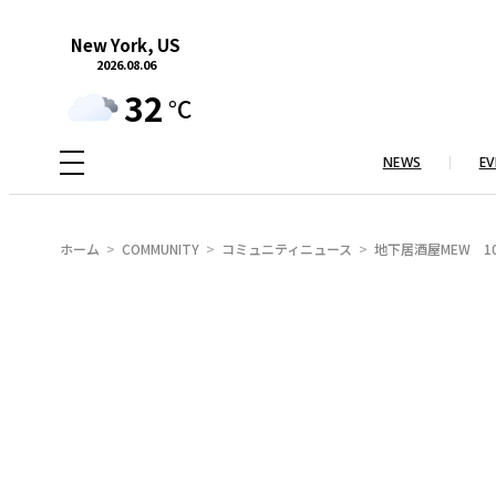
内
New York, US
容
2026.08.06
を
32
°C
ス
キ
NEWS
EV
ッ
プ
ホーム
COMMUNITY
コミュニティニュース
地下居酒屋MEW 