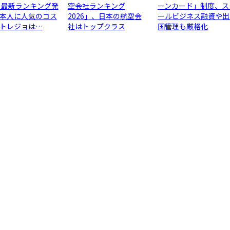
 最新ランキング発
空会社ランキング
ーンカード」制度、ス
本人に人気のコス
2026」、日本の航空会
ールビジネス融資や出
トレジョは…
社はトップクラス
国管理も厳格化