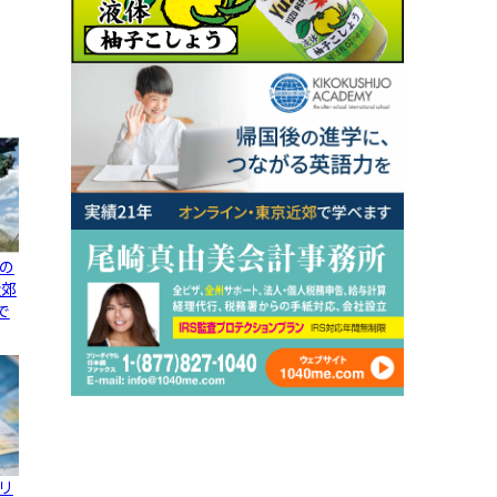
の
近郊
で
リ