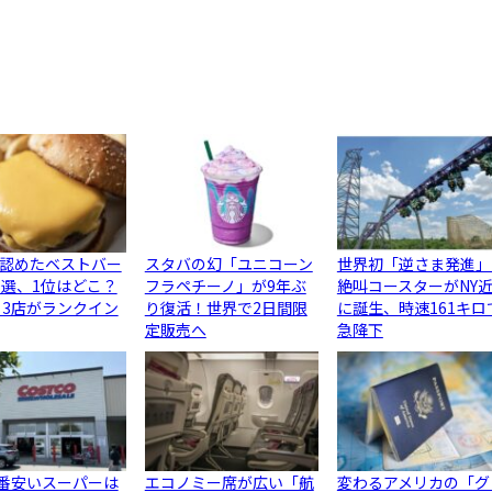
認めたベストバー
スタバの幻「ユニコーン
世界初「逆さま発進」
0選、1位はどこ？
フラペチーノ」が9年ぶ
絶叫コースターがNY
ら3店がランクイン
り復活！世界で2日間限
に誕生、時速161キロ
定販売へ
急降下
1番安いスーパーは
エコノミー席が広い「航
変わるアメリカの「グ