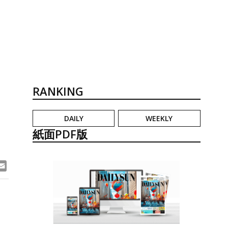
RANKING
DAILY
WEEKLY
紙面PDF版
ook
ne
Email