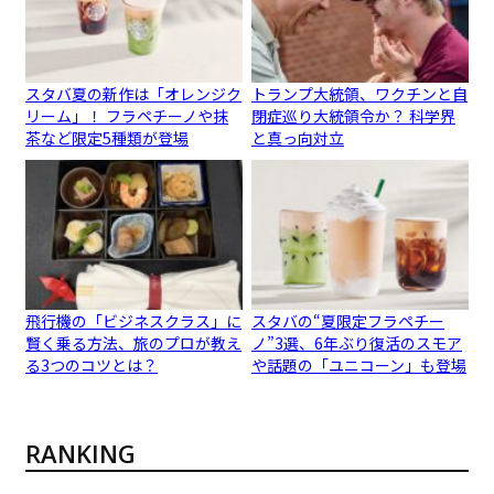
スタバ夏の新作は「オレンジク
トランプ大統領、ワクチンと自
リーム」！ フラペチーノや抹
閉症巡り大統領令か？ 科学界
茶など限定5種類が登場
と真っ向対立
飛行機の「ビジネスクラス」に
スタバの“夏限定フラペチー
賢く乗る方法、旅のプロが教え
ノ”3選、6年ぶり復活のスモア
る3つのコツとは？
や話題の「ユニコーン」も登場
RANKING