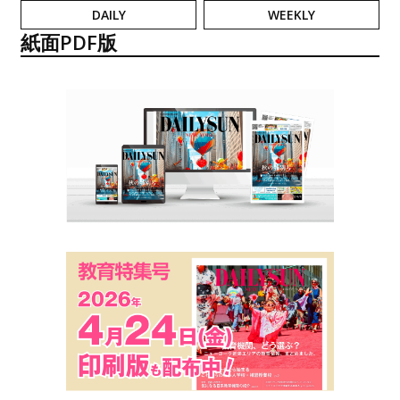
DAILY
WEEKLY
紙面PDF版