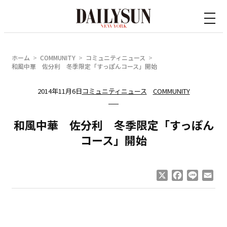
内
容
を
ス
ホーム
COMMUNITY
コミュニティニュース
キ
和風中華 佐分利 冬季限定「すっぽんコース」開始
ッ
2014年11月6日
コミュニティニュース
COMMUNITY
プ
和風中華 佐分利 冬季限定「すっぽん
コース」開始
X
Facebook
Line
Ema