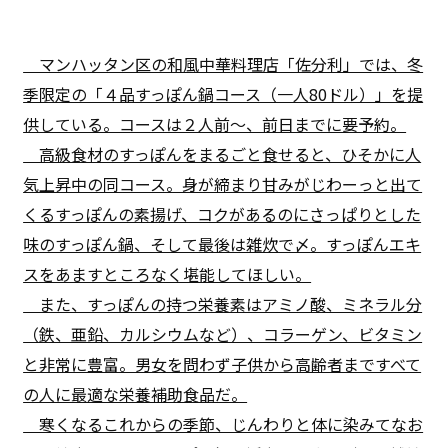
マンハッタン区の和風中華料理店「佐分利」では、冬
季限定の「４品すっぽん鍋コース（一人80ドル）」を提
供している。コースは２人前～、前日までに要予約。
高級食材のすっぽんをまるごと食せると、ひそかに人
気上昇中の同コース。身が締まり甘みがじわーっと出て
くるすっぽんの素揚げ、コクがあるのにさっぱりとした
味のすっぽん鍋、そして最後は雑炊で〆。すっぽんエキ
スをあますところなく堪能してほしい。
また、すっぽんの持つ栄養素はアミノ酸、ミネラル分
（鉄、亜鉛、カルシウムなど）、コラーゲン、ビタミン
と非常に豊富。男女を問わず子供から高齢者まですべて
の人に最適な栄養補助食品だ。
寒くなるこれからの季節、じんわりと体に染みてなお