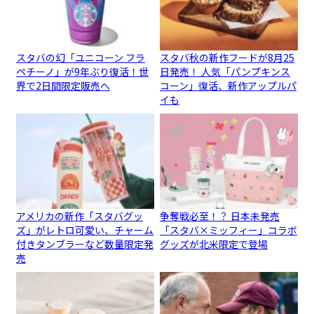
スタバの幻「ユニコーン フラ
スタバ秋の新作フードが8月25
ペチーノ」が9年ぶり復活！世
日発売！ 人気「パンプキンス
界で2日間限定販売へ
コーン」復活、新作アップルパ
イも
アメリカの新作「スタバグッ
争奪戦必至！？ 日本未発売
ズ」がレトロ可愛い、チャーム
「スタバ×ミッフィー」コラボ
付きタンブラーなど数量限定発
グッズが北米限定で登場
売