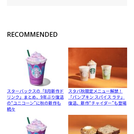
RECOMMENDED
スターバックスの「8月新作ド
スタバ秋限定メニュー解禁！
リンク」まとめ、9年ぶり復活
「パンプキン スパイス ラテ」
の“ユニコーン”に秋の新作も
復活、新作“チャイダー”も登場
続々