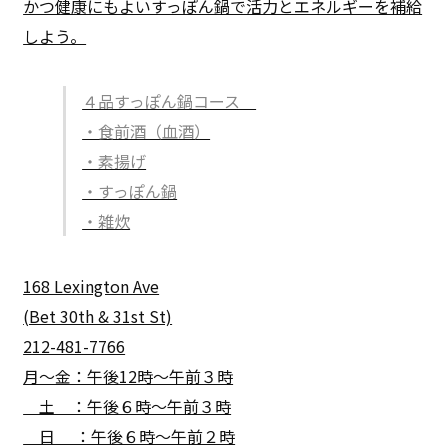
かつ健康にもよいすっぽん鍋で活力とエネルギーを補給
しよう。
４品すっぽん鍋コース
・食前酒（血酒）
・素揚げ
・すっぽん鍋
・雑炊
168 Lexington Ave
(Bet 30th & 31st St)
212-481-7766
月〜金：午後12時〜午前３時
土 ：午後６時〜午前３時
日 ：午後６時〜午前２時