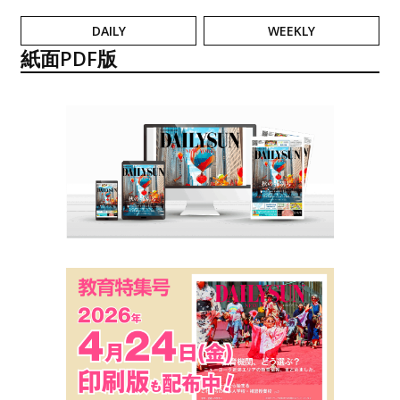
DAILY
WEEKLY
紙面PDF版