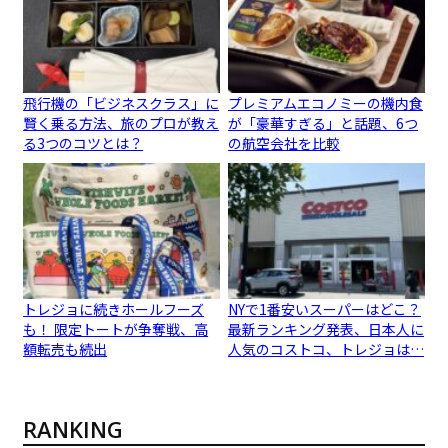
飛行機の「ビジネスクラス」に
プレミアムエコノミーの機内食
賢く乗る方法、旅のプロが教え
が「豪華すぎる」と話題、6つ
る3つのコツとは？
の航空会社を比較
トレジョに続きホールフーズ
NYで1番安いスーパーはどこ？
も！ 限定トートが争奪戦、高
最新ランキング発表、日本人に
額転売も続出
人気のコストコ、トレジョは…
RANKING