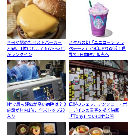
全米が認めたベストバーガー
スタバの幻「ユニコーン フラ
20選、1位はどこ？ NYから3店
ペチーノ」が9年ぶり復活！世
がランクイン
界で2日間限定販売へ
NYで最も評価が高い病院は？ 3
伝説のシェフ、アンソニー・ボ
施設が州内1位、全米トップ20
ーデインの青春を描く映画
入り
「Tony」ついにNY公開