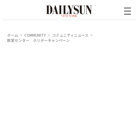
内
容
を
ス
ホーム
COMMUNITY
コミュニティニュース
キ
医堂センター ホリデーキャンペーン
ッ
プ