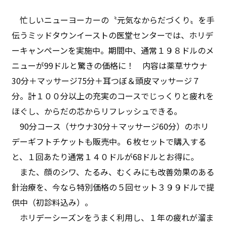
忙しいニューヨーカーの〝元気なからだづくり〟を手
伝うミッドタウンイーストの医堂センターでは、ホリデ
ーキャンペーンを実施中。期間中、通常１９８ドルのメ
ニューが99ドルと驚きの価格に！ 内容は薬草サウナ
30分＋マッサージ75分＋耳つぼ＆頭皮マッサージ７
分。計１００分以上の充実のコースでじっくりと疲れを
ほぐし、からだの芯からリフレッシュできる。
90分コース（サウナ30分＋マッサージ60分）のホリ
デーギフトチケットも販売中。６枚セットで購入する
と、１回あたり通常１４０ドルが68ドルとお得に。
また、顔のシワ、たるみ、むくみにも改善効果のある
針治療を、今なら特別価格の５回セット３９９ドルで提
供中（初診料込み）。
ホリデーシーズンをうまく利用し、１年の疲れが溜ま