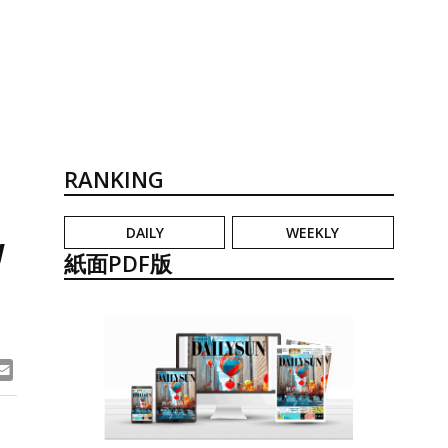
RANKING
DAILY
WEEKLY
w
紙面PDF版
ook
ne
Email