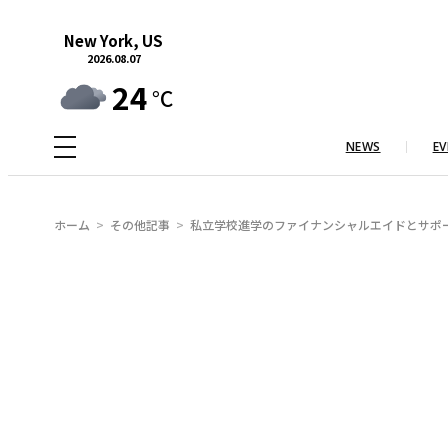
内
New York, US
容
2026.08.07
を
24
°C
ス
キ
NEWS
EV
ッ
プ
ホーム
その他記事
私立学校進学のファイナンシャルエイドとサポート New York