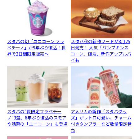
スタバの幻「ユニコーン フラ
スタバ秋の新作フードが8月25
ペチーノ」が9年ぶり復活！世
日発売！ 人気「パンプキンス
界で2日間限定販売へ
コーン」復活、新作アップルパ
イも
スタバの“夏限定フラペチー
アメリカの新作「スタバグッ
ノ”3選、6年ぶり復活のスモア
ズ」がレトロ可愛い、チャーム
や話題の「ユニコーン」も登場
付きタンブラーなど数量限定発
売