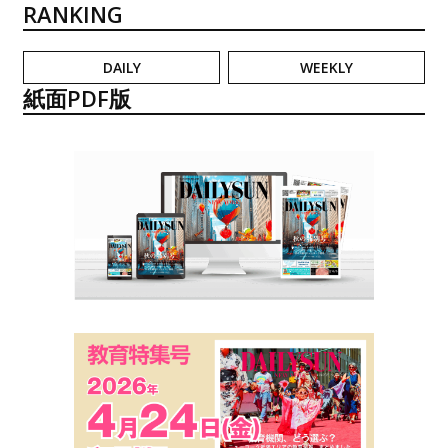
RANKING
DAILY
WEEKLY
紙面PDF版