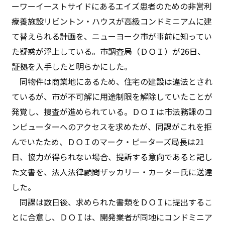
ーワーイーストサイドにあるエイズ患者のための非営利
療養施設リビントン・ハウスが高級コンドミニアムに建
て替えられる計画を、ニューヨーク市が事前に知ってい
た疑惑が浮上している。市調査局（ＤＯＩ）が26日、
証拠を入手したと明らかにした。
同物件は商業地にあるため、住宅の建設は違法とされ
ているが、市が不可解に用途制限を解除していたことが
発覚し、捜査が進められている。ＤＯＩは市法務課のコ
ンピューターへのアクセスを求めたが、同課がこれを拒
んでいたため、ＤＯＩのマーク・ピーターズ局長は21
日、協力が得られない場合、提訴する意向であると記し
た文書を、法人法律顧問ザッカリー・カーター氏に送達
した。
同課は数日後、求められた書類をＤＯＩに提出するこ
とに合意し、ＤＯＩは、開発業者が同地にコンドミニア