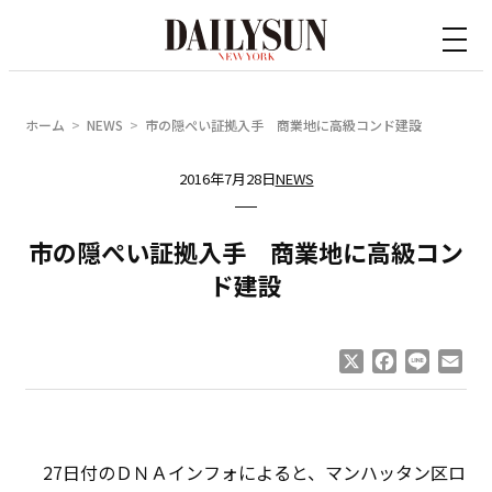
内
容
を
ス
ホーム
NEWS
市の隠ぺい証拠入手 商業地に高級コンド建設
キ
ッ
2016年7月28日
NEWS
プ
市の隠ぺい証拠入手 商業地に高級コン
ド建設
X
Facebook
Line
Ema
27日付のＤＮＡインフォによると、マンハッタン区ロ