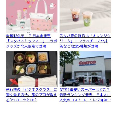
争奪戦必至！？ 日本未発売
スタバ夏の新作は「オレンジク
「スタバ×ミッフィー」コラボ
リーム」！ フラペチーノや抹
グッズが北米限定で登場
茶など限定5種類が登場
飛行機の「ビジネスクラス」に
NYで1番安いスーパーはどこ？
賢く乗る方法、旅のプロが教え
最新ランキング発表、日本人に
る3つのコツとは？
人気のコストコ、トレジョは…