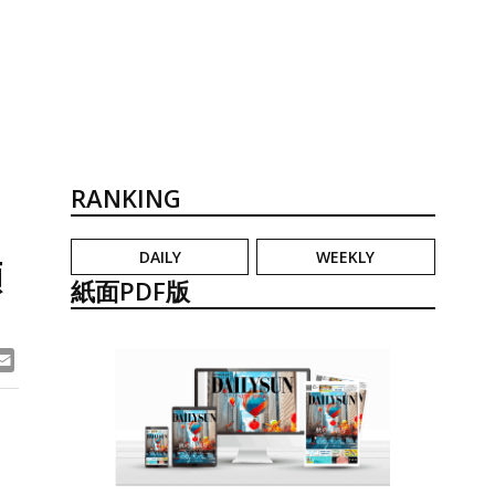
RANKING
DAILY
WEEKLY
頼
紙面PDF版
ook
ne
Email