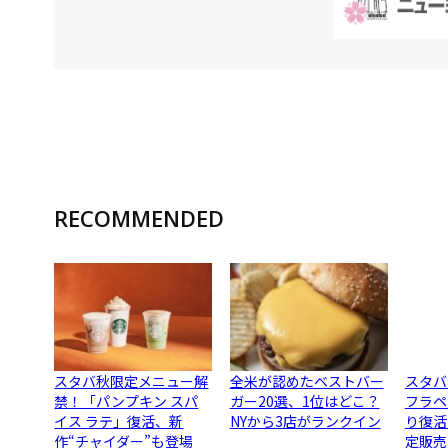
RECOMMENDED
スタバ秋限定メニュー解
全米が認めたベストバー
スタバ
禁！「パンプキン スパ
ガー20選、1位はどこ？
フラペ
イス ラテ」復活、新
NYから3店がランクイン
り復活
作“チャイダー”も登場
定販売