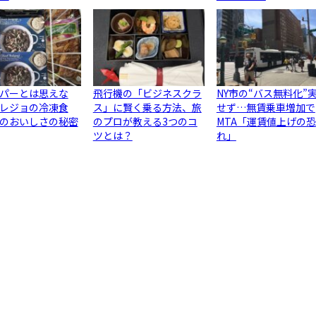
パーとは思えな
飛行機の「ビジネスクラ
NY市の“バス無料化”
レジョの冷凍食
ス」に賢く乗る方法、旅
せず…無賃乗車増加で
のおいしさの秘密
のプロが教える3つのコ
MTA「運賃値上げの恐
ツとは？
れ」