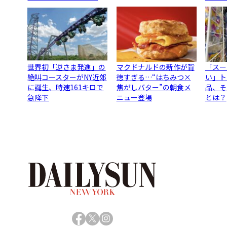
世界初「逆さま発進」の
マクドナルドの新作が背
「スー
絶叫コースターがNY近郊
徳すぎる…“はちみつ×
い」ト
に誕生、時速161キロで
焦がしバター”の朝食メ
品、そ
急降下
ニュー登場
とは？
Facebook
X
Instagram