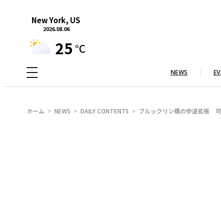
内
New York, US
容
2026.08.06
を
25
°C
ス
キ
NEWS
EV
ッ
プ
ホーム
NEWS
DAILY CONTENTS
ブルックリン橋の歩道拡張 