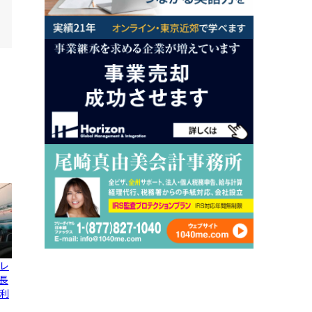
レ
長
利