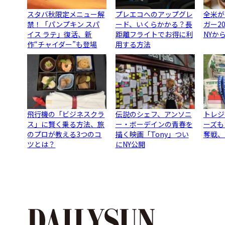
スタバ秋限定メニュー解
プレエコへのアップグレ
全米が
禁！「パンプキン スパ
ード、いくらかかる？長
ガー2
イス ラテ」復活、新
距離フライトでお得に利
NYか
作“チャイダー”も登場
用する方法
飛行機の「ビジネスクラ
伝説のシェフ、アンソニ
トレジ
ス」に賢く乗る方法、旅
ー・ボーデインの青春を
ーズも
のプロが教える3つのコ
描く映画「Tony」つい
奪戦、
ツとは？
にNY公開