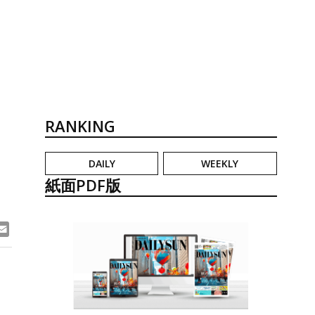
RANKING
DAILY
WEEKLY
紙面PDF版
ook
ne
Email