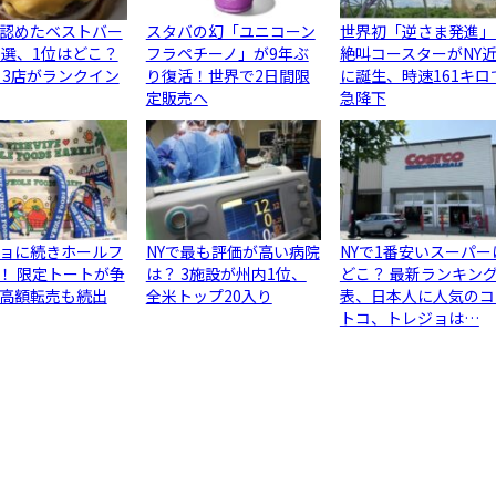
認めたベストバー
スタバの幻「ユニコーン
世界初「逆さま発進」
0選、1位はどこ？
フラペチーノ」が9年ぶ
絶叫コースターがNY
ら3店がランクイン
り復活！世界で2日間限
に誕生、時速161キロ
定販売へ
急降下
ョに続きホールフ
NYで最も評価が高い病院
NYで1番安いスーパー
！ 限定トートが争
は？ 3施設が州内1位、
どこ？ 最新ランキン
高額転売も続出
全米トップ20入り
表、日本人に人気のコ
トコ、トレジョは…