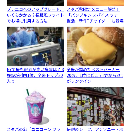
プレエコへのアップグレード、
スタバ秋限定メニュー解禁！
いくらかかる？長距離フライト
「パンプキン スパイス ラテ」
でお得に利用する方法
復活、新作“チャイダー”も登場
NYで最も評価が高い病院は？ 3
全米が認めたベストバーガー
施設が州内1位、全米トップ20
20選、1位はどこ？ NYから3店
入り
がランクイン
スタバの幻「ユニコーン フラ
伝説のシェフ、アンソニー・ボ