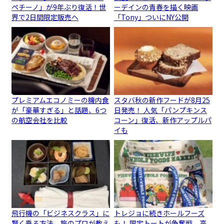
ペチーノ」が9年ぶり復活！世
ーデインの青春を描く映画
界で2日間限定販売へ
「Tony」ついにNY公開
プレミアムエコノミーの機内食
スタバ秋の新作フードが8月25
が「豪華すぎる」と話題、6つ
日発売！ 人気「パンプキンス
の航空会社を比較
コーン」復活、新作アップルパ
イも
飛行機の「ビジネスクラス」に
トレジョに続きホールフーズ
賢く乗る方法、旅のプロが教え
も！ 限定トートが争奪戦、高