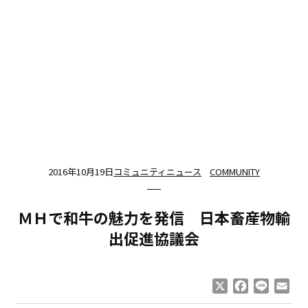
2016年10月19日
コミュニティニュース
COMMUNITY
ＭＨで和牛の魅力を発信 日本畜産物輸
出促進協議会
X
Facebook
Line
Ema