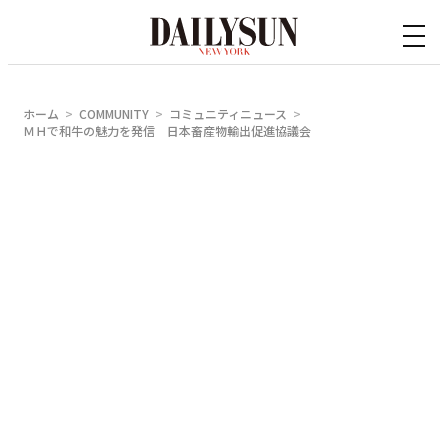
内
容
を
ス
ホーム
COMMUNITY
コミュニティニュース
キ
ＭＨで和牛の魅力を発信 日本畜産物輸出促進協議会
ッ
プ