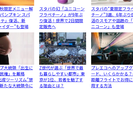
秋限定メニュー解
スタバの幻「ユニコーン
スタバの“夏限定フラ
パンプキン スパ
フラペチーノ」が9年ぶ
チーノ”3選、6年ぶり
ラテ」復活、新
り復活！世界で2日間限
活のスモアや話題の「
ャイダー”も登場
定販売へ
ニコーン」も登場
プ大統領「出生に
Z世代が選ぶ「世界で最
プレエコへのアップグ
民権」を厳格
も暮らしやすい都市」東
ード、いくらかかる？
出産ツーリズム”禁
京が1位、若者を魅了す
距離フライトでお得に
新たな大統領令に
る理由とは？
用する方法