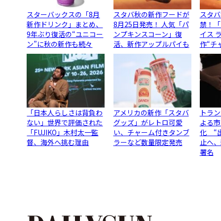
スターバックスの「8月
スタバ秋の新作フードが
スタバ
新作ドリンク」まとめ、
8月25日発売！ 人気「パ
禁！「
9年ぶり復活の“ユニコー
ンプキンスコーン」復
イス 
ン”に秋の新作も続々
活、新作アップルパイも
作“チ
「日本人らしさは背負わ
アメリカの新作「スタバ
トラン
ない」世界で評価された
グッズ」がレトロ可愛
よる市
「FUJIKO」木村太一監
い、チャーム付きタンブ
化 “
督、海外へ挑む理由
ラーなど数量限定発売
止へ、
署名