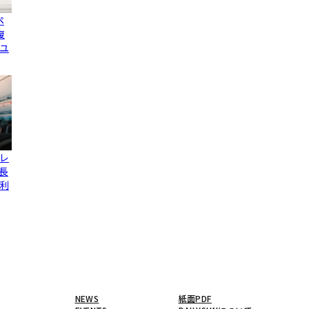
ペ
復
ユ
レ
長
利
NEWS
紙面PDF