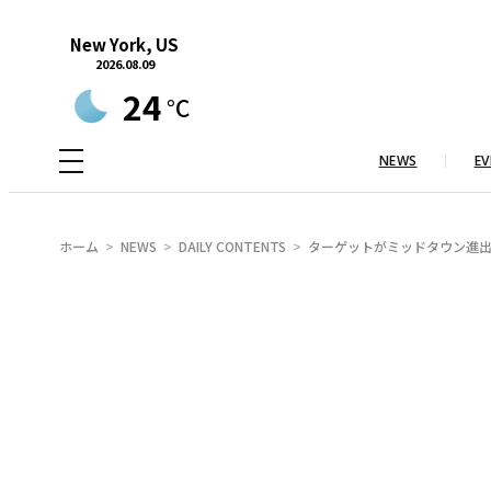
内
New York, US
容
2026.08.09
を
24
°C
ス
キ
NEWS
EV
ッ
プ
ホーム
NEWS
DAILY CONTENTS
ターゲットがミッドタウン進