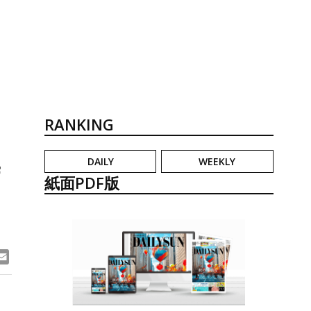
RANKING
DAILY
WEEKLY
店
紙面PDF版
ook
ne
Email