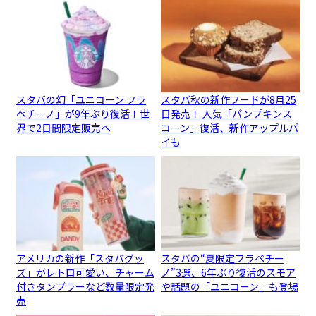
スタバの幻「ユニコーン フラ
スタバ秋の新作フードが8月25
ペチーノ」が9年ぶり復活！世
日発売！ 人気「パンプキンス
界で2日間限定販売へ
コーン」復活、新作アップルパ
イも
アメリカの新作「スタバグッ
スタバの“夏限定フラペチー
ズ」がレトロ可愛い、チャーム
ノ”3選、6年ぶり復活のスモア
付きタンブラーなど数量限定発
や話題の「ユニコーン」も登場
売