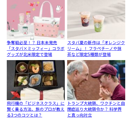
争奪戦必至！？ 日本未発売
スタバ夏の新作は「オレンジク
「スタバ×ミッフィー」コラボ
リーム」！ フラペチーノや抹
グッズが北米限定で登場
茶など限定5種類が登場
飛行機の「ビジネスクラス」に
トランプ大統領、ワクチンと自
賢く乗る方法、旅のプロが教え
閉症巡り大統領令か？ 科学界
る3つのコツとは？
と真っ向対立