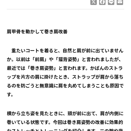
X
Facebook
Line
Ema
肩甲骨を動かして巻き肩改善
重たいコートを着ると、自然と肩が前に出ていません
か。以前は「前肩」や「猫背姿勢」と言われましたが、
最近では「巻き肩姿勢」と言われます。かばんのストラ
ップを片方の肩に掛けたとき、ストラップが肩から落ち
るのを防ごうと無意識に肩を丸めてしまうことも原因で
す。
横から立ち姿を見たときに、頭が前に出て、肩が内側に
巻いている状態です。今回は巻き肩姿勢の改善に効果的
なストレッチとトレーニングを紹介します。二の腕や背