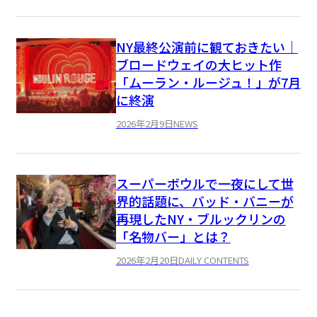
NY最終公演前に観ておきたい｜
ブロードウェイの大ヒット作
「ムーラン・ルージュ！」が7月
に終演
2026年2月9日
NEWS
スーパーボウルで一夜にして世
界的話題に、バッド・バニーが
再現したNY・ブルックリンの
「名物バー」とは？
2026年2月20日
DAILY CONTENTS