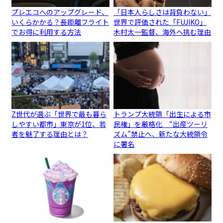
プレエコへのアップグレード、
「日本人らしさは背負わない」
いくらかかる？長距離フライト
世界で評価された「FUJIKO」
でお得に利用する方法
木村太一監督、海外へ挑む理由
Z世代が選ぶ「世界で最も暮ら
トランプ大統領「出生による市
しやすい都市」東京が1位、若
民権」を厳格化 “出産ツーリ
者を魅了する理由とは？
ズム”禁止へ、新たな大統領令
に署名