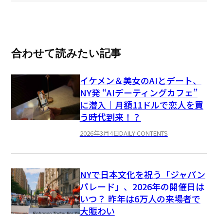
合わせて読みたい記事
イケメン＆美女のAIとデート、
NY発 “AIデーティングカフェ”
に潜入｜月額11ドルで恋人を買
う時代到来！？
2026年3月4日
DAILY CONTENTS
NYで日本文化を祝う「ジャパン
パレード」、2026年の開催日は
いつ？ 昨年は6万人の来場者で
大賑わい