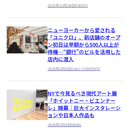
2025年10月26日
EVENTS
ニューヨーカーから愛される
「ユニクロ」、新店舗のオープ
ン初日は早朝から500人以上が
待機…“銀行”のビルを活用した
店内に潜入
2026年3月6日
DAILY CONTENTS
NYで今見るべき現代アート展
「ホイットニー・ビエンナー
レ」開幕｜巨大インスタレーシ
ョンや日本人作品も
2026年3月6日
NEWS