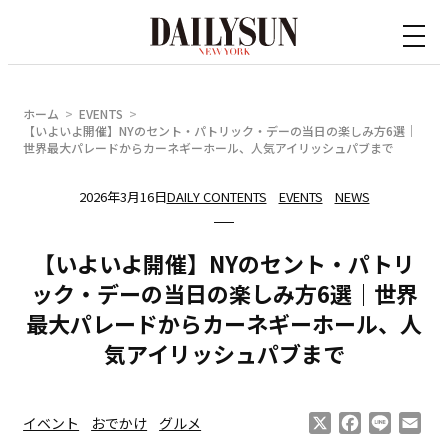
内
容
を
ス
ホーム
EVENTS
キ
【いよいよ開催】NYのセント・パトリック・デーの当日の楽しみ方6選｜
世界最大パレードからカーネギーホール、人気アイリッシュパブまで
ッ
プ
2026年3月16日
DAILY CONTENTS
EVENTS
NEWS
【いよいよ開催】NYのセント・パトリ
ック・デーの当日の楽しみ方6選｜世界
最大パレードからカーネギーホール、人
気アイリッシュパブまで
X
Facebook
Line
Ema
イベント
おでかけ
グルメ