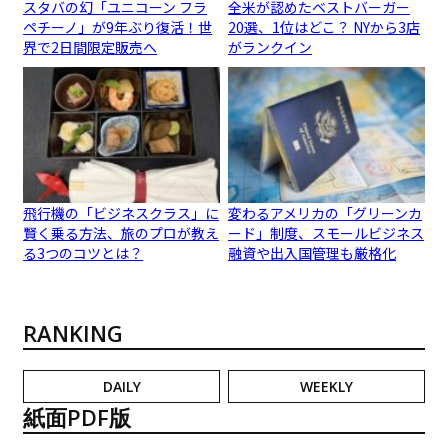
スタバの幻「ユニコーン フラ
全米が認めたベストバーガー
ペチーノ」が9年ぶり復活！世
20選、1位はどこ？ NYから3店
界で2日間限定販売へ
がランクイン
飛行機の「ビジネスクラス」に
変わるアメリカの「グリーンカ
賢く乗る方法、旅のプロが教え
ード」制度、スモールビジネス
る3つのコツとは？
融資や出入国管理も厳格化
RANKING
DAILY
WEEKLY
紙面PDF版