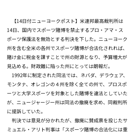
【14日付ニューヨークポスト】米連邦最高裁判所は
14日、国内でスポーツ賭博を禁止するプロ・アマ・ス
ポーツ保護法を無効とする判決を下した。ニューヨーク
州を含む全米の各州でスポーツ賭博が合法化されれば、
賭け金に税金を課すことで州の財源となり、予算増大が
見込める。財政難に陥った州にとっては朗報だ。
1992年に制定された同法では、ネバダ、デラウェア、
モンタナ、オレゴンの４州を除く全ての州で、プロスポ
ーツと大学スポーツを対象とした賭博を違法としていた
が、ニュージャージー州は同法の撤廃を求め、同裁判所
に提訴していた。
判決では意見が分かれたが、撤廃に賛成票を投じたサ
ミュエル・アリト判事は「スポーツ賭博の合法化には重