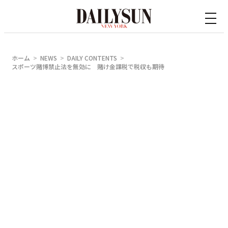
内
容
を
ス
ホーム
NEWS
DAILY CONTENTS
キ
スポーツ賭博禁止法を無効に 賭け金課税で税収も期待
ッ
プ