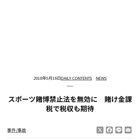
2018年5月16日
DAILY CONTENTS
NEWS
スポーツ賭博禁止法を無効に 賭け金課
税で税収も期待
X
Facebook
Line
Ema
事件/事故