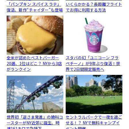
「パンプキン スパイス ラテ」
いくらかかる？長距離フライト
復活、新作“チャイダー”も登場
でお得に利用する方法
全米が認めたベストバーガー
スタバの幻「ユニコーン フラ
20選、1位はどこ？ NYから3店
ペチーノ」が9年ぶり復活！世
がランクイン
界で2日間限定販売へ
世界初「逆さま発進」の絶叫コ
セントラルパークで一夜を過ご
ースターがNY近郊に誕生、時
せる！？ NYで無料キャンプイ
速161キロで急降下
ベント開催