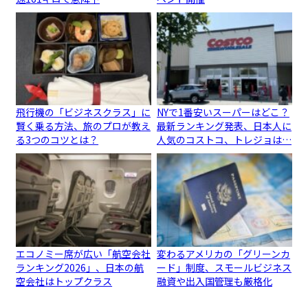
飛行機の「ビジネスクラス」に
NYで1番安いスーパーはどこ？
賢く乗る方法、旅のプロが教え
最新ランキング発表、日本人に
る3つのコツとは？
人気のコストコ、トレジョは…
エコノミー席が広い「航空会社
変わるアメリカの「グリーンカ
ランキング2026」、日本の航
ード」制度、スモールビジネス
空会社はトップクラス
融資や出入国管理も厳格化