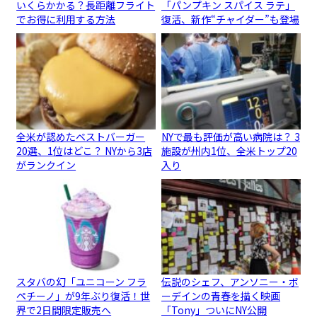
いくらかかる？長距離フライト
「パンプキン スパイス ラテ」
でお得に利用する方法
復活、新作“チャイダー”も登場
全米が認めたベストバーガー
NYで最も評価が高い病院は？ 3
20選、1位はどこ？ NYから3店
施設が州内1位、全米トップ20
がランクイン
入り
スタバの幻「ユニコーン フラ
伝説のシェフ、アンソニー・ボ
ペチーノ」が9年ぶり復活！世
ーデインの青春を描く映画
界で2日間限定販売へ
「Tony」ついにNY公開