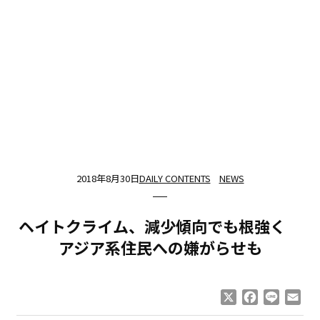
2018年8月30日
DAILY CONTENTS
NEWS
ヘイトクライム、減少傾向でも根強く
アジア系住民への嫌がらせも
X
Facebook
Line
Ema