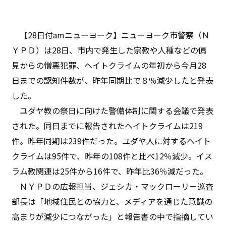
【28日付amニューヨーク】ニューヨーク市警察（Ｎ
ＹＰＤ）は28日、市内で発生した宗教や人種などの偏
見からの憎悪犯罪、ヘイトクライムの年初から今月28
日までの認知件数が、昨年同期比で８％減少したと発表
した。
ユダヤ教の祭日に向けた警備体制に関する会議で発表
された。同日までに報告されたヘイトクライムは219
件。昨年同期は239件だった。ユダヤ人に対するヘイト
クライムは95件で、昨年の108件と比べ12％減少。イス
ラム教関連は25件から16件で、昨年比36％減だった。
ＮＹＰＤの広報担当、ジェシカ・マックローリー巡査
部長は「地域住民との協力と、メディアを通じた意識の
高まりが減少につながった」と報告書の中で指摘してい