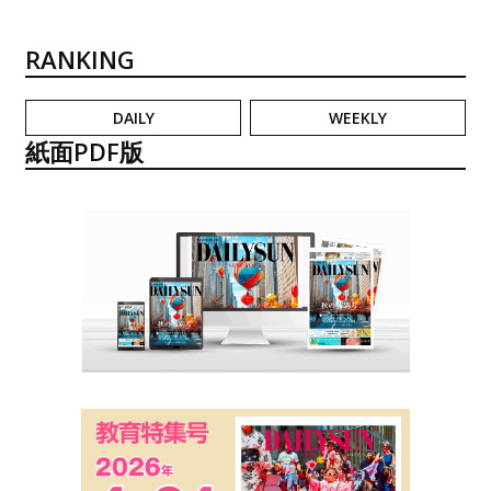
RANKING
DAILY
WEEKLY
紙面PDF版