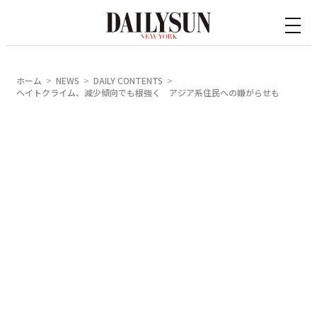
内
容
を
ス
ホーム
NEWS
DAILY CONTENTS
キ
ヘイトクライム、減少傾向でも根強く アジア系住民への嫌がらせも
ッ
プ